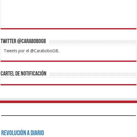
Twitter @CaraboboGB
Tweets por el @CaraboboGB.
1xbet
https://mvbcasino.com/
Betturkey
Betist
Kralbet
Supertotobet
Tipobet
Matadorbet
Mariobet
Cartel de Notificación
Revolución a Diario