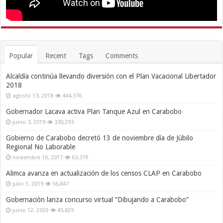
Popular
Recent
Tags
Comments
Alcaldía continúa llevando diversión con el Plan Vacacional Libertador
2018
agosto 13, 2018
444,376
Gobernador Lacava activa Plan Tanque Azul en Carabobo
junio 3, 2019
330,293
Gobierno de Carabobo decretó 13 de noviembre día de Júbilo
Regional No Laborable
noviembre 10, 2017
63,379
Alimca avanza en actualización de los censos CLAP en Carabobo
julio 1, 2019
56,847
Gobernación lanza concurso virtual “Dibujando a Carabobo”
junio 12, 2020
45,829