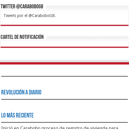
Twitter @CaraboboGB
Tweets por el @CaraboboGB.
1xbet
https://mvbcasino.com/
Betturkey
Betist
Kralbet
Supertotobet
Tipobet
Matadorbet
Mariobet
Cartel de Notificación
Revolución a Diario
Lo Más Reciente
Inició en Carabobo proceso de registro de vivienda para