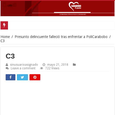
Home
/
Presunto delincuente falleció tras enfrentar a PoliCarabobo
/
C3
C3
sinusuarioasignado
mayo 21, 2018
Leave a comment
722 Views