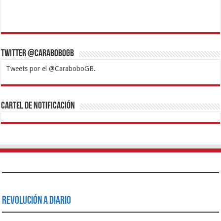
Twitter @CaraboboGB
Tweets por el @CaraboboGB.
1xbet
https://mvbcasino.com/
Betturkey
Betist
Kralbet
Supertotobet
Tipobet
Matadorbet
Mariobet
Cartel de Notificación
Revolución a Diario