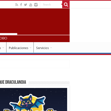
o
Publicaciones
Servicios
que Draculandia