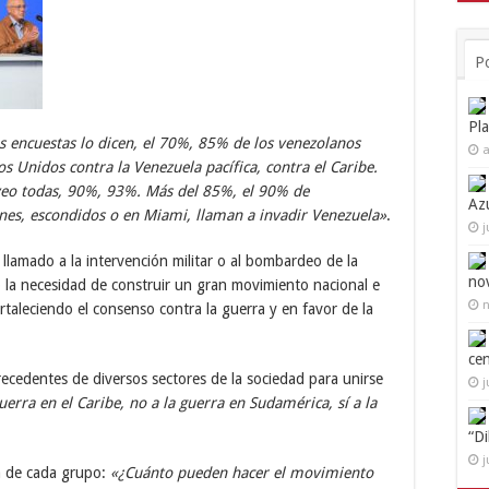
P
Pl
s encuestas lo dicen, el 70%, 85% de los venezolanos
a
s Unidos contra la Venezuela pacífica, contra el Caribe.
veo todas, 90%, 93%. Más del 85%, el 90% de
Az
nes, escondidos o en Miami, llaman a invadir Venezuela»
.
j
l llamado a la intervención militar o al bombardeo de la
no
có la necesidad de construir un gran movimiento nacional e
n
rtaleciendo el consenso contra la guerra y en favor de la
ce
recedentes de diversos sectores de la sociedad para unirse
j
uerra en el Caribe, no a la guerra en Sudamérica, sí a la
“D
j
ia de cada grupo:
«¿Cuánto pueden hacer el movimiento