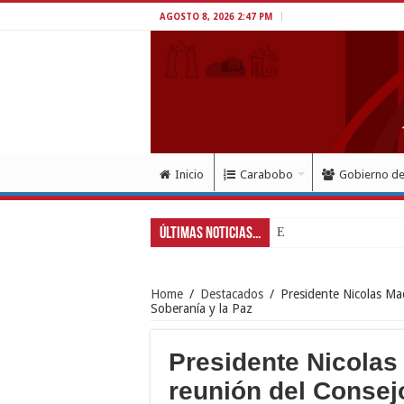
AGOSTO 8, 2026 2:47 PM
Inicio
Carabobo
Gobierno d
Últimas Noticias...
Exitoso despliegue de sal
Home
/
Destacados
/
Presidente Nicolas Mad
Soberanía y la Paz
Presidente Nicolas 
reunión del Consej