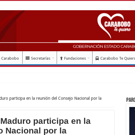
e Carabobo
Secretarías
Fundaciones
Carabobo Te Quier
ud con instalaci
uro participa en la reunión del Consejo Nacional por la
Par
Maduro participa en la
o Nacional por la