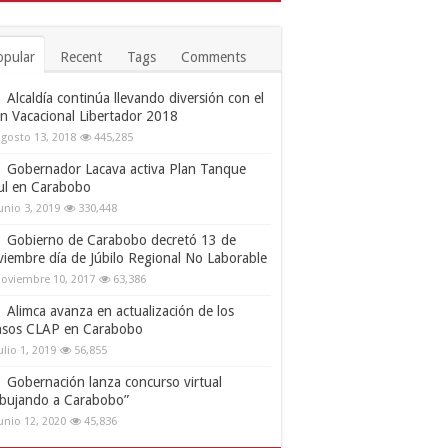
opular
Recent
Tags
Comments
Alcaldía continúa llevando diversión con el
an Vacacional Libertador 2018
gosto 13, 2018
445,285
Gobernador Lacava activa Plan Tanque
ul en Carabobo
unio 3, 2019
330,448
Gobierno de Carabobo decretó 13 de
viembre día de Júbilo Regional No Laborable
oviembre 10, 2017
63,386
Alimca avanza en actualización de los
nsos CLAP en Carabobo
ulio 1, 2019
56,855
Gobernación lanza concurso virtual
ibujando a Carabobo”
unio 12, 2020
45,836