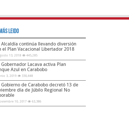
Más Leido
Alcaldía continúa llevando diversión
n el Plan Vacacional Libertador 2018
gosto 13, 2018
445,285
Gobernador Lacava activa Plan
nque Azul en Carabobo
unio 3, 2019
330,448
Gobierno de Carabobo decretó 13 de
viembre día de Júbilo Regional No
borable
oviembre 10, 2017
63,386