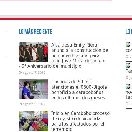
Lo Más Reciente
Lo 
Alcaldesa Emily Riera
anunció la construcción de
co
un nuevo hospital para
a
Juan José Mora durante el
45° Aniversario del municipio
Ta
agosto 7, 2026
j
Con más de 90 mil
atenciones el 0800-Bigote
no
benefició a carabobeños
La
en los últimos dos meses
n
agosto 6, 2026
Inició en Carabobo proceso
de registro de vivienda
para los afectados por el
terremoto