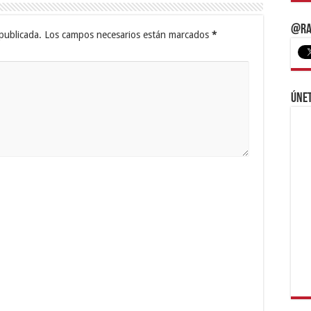
@Ra
publicada.
Los campos necesarios están marcados
*
Únet