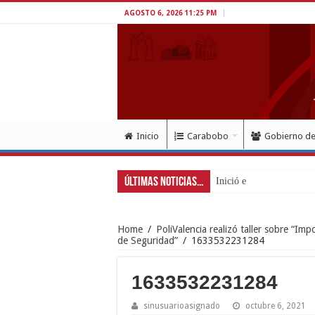
AGOSTO 6, 2026 11:25 PM
Inicio
Carabobo
Gobierno d
Últimas Noticias...
Inició en Carabobo proce
Home
/
PoliValencia realizó taller sobre “Imp
de Seguridad”
/
1633532231284
1633532231284
sinusuarioasignado
octubre 6, 2021