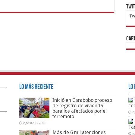
Twi
Tw
1x
ht
Cart
Lo Más Reciente
Lo 
Inició en Carabobo proceso
de registro de vivienda
co
para los afectados por el
a
terremoto
agosto 6, 2026
Ta
Más de 6 mil atenciones
j