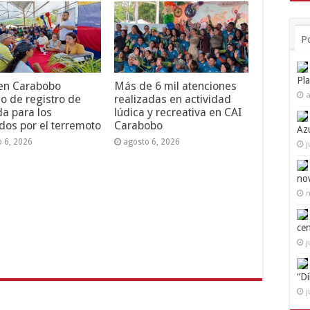
P
Pl
 en Carabobo
Más de 6 mil atenciones
a
o de registro de
realizadas en actividad
da para los
lúdica y recreativa en CAI
dos por el terremoto
Carabobo
Az
o 6, 2026
agosto 6, 2026
j
no
n
ce
j
“D
j