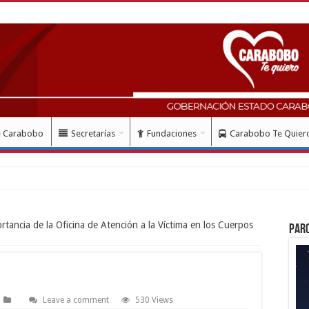
e Carabobo
Secretarías
Fundaciones
Carabobo Te Quier
so de registro d
ortancia de la Oficina de Atención a la Víctima en los Cuerpos
Par
Leave a comment
530 Views