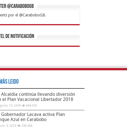
tter @CaraboboGB
eets por el @CaraboboGB.
bet
tps://mvbcasino.com/
Betturkey
Betist
Kralbet
Supertotobet
Tipobet
Matadorbet
Mariobet
Bahis
el de Notificación
Más Leido
Alcaldía continúa llevando diversión
n el Plan Vacacional Libertador 2018
gosto 13, 2018
444,550
Gobernador Lacava activa Plan
nque Azul en Carabobo
unio 3, 2019
330,366