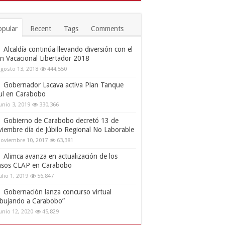
opular
Recent
Tags
Comments
Alcaldía continúa llevando diversión con el
an Vacacional Libertador 2018
gosto 13, 2018
444,550
Gobernador Lacava activa Plan Tanque
ul en Carabobo
unio 3, 2019
330,366
Gobierno de Carabobo decretó 13 de
viembre día de Júbilo Regional No Laborable
oviembre 10, 2017
63,381
Alimca avanza en actualización de los
nsos CLAP en Carabobo
ulio 1, 2019
56,847
Gobernación lanza concurso virtual
ibujando a Carabobo”
unio 12, 2020
45,829