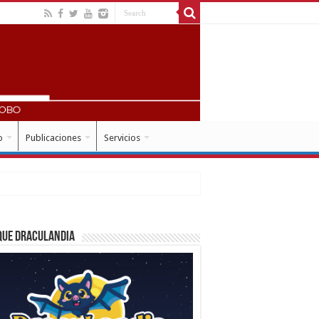
o
Publicaciones
Servicios
que Draculandia