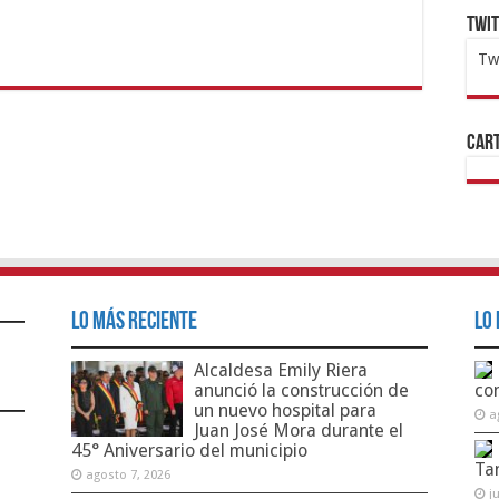
Twi
Tw
1x
ht
Cart
Lo Más Reciente
Lo 
Alcaldesa Emily Riera
anunció la construcción de
co
un nuevo hospital para
a
Juan José Mora durante el
45° Aniversario del municipio
Ta
agosto 7, 2026
j