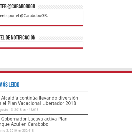
tter @CaraboboGB
eets por el @CaraboboGB.
bet
tps://mvbcasino.com/
Betturkey
Betist
Kralbet
Supertotobet
Tipobet
Matadorbet
Mariobet
Bahis
el de Notificación
Más Leido
Alcaldía continúa llevando diversión
n el Plan Vacacional Libertador 2018
gosto 13, 2018
445,018
Gobernador Lacava activa Plan
nque Azul en Carabobo
unio 3, 2019
330,418