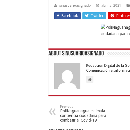
sinusuarioasignado
abril 5, 2021
Facebook
Twitter
Pintere
About sinusuarioasignado
Redacción Digital de la G
Comunicación e Informaci
Previous
PoliNaguanagua estimula
conciencia ciudadana para
combatir el Covid-19