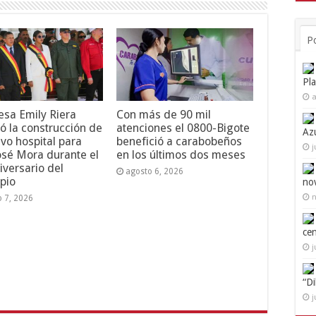
P
Pl
a
esa Emily Riera
Con más de 90 mil
ó la construcción de
atenciones el 0800-Bigote
Az
vo hospital para
benefició a carabobeños
j
osé Mora durante el
en los últimos dos meses
iversario del
agosto 6, 2026
pio
no
n
o 7, 2026
ce
j
“D
j