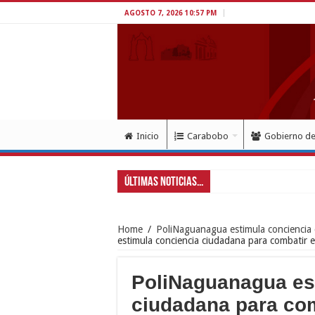
AGOSTO 7, 2026 10:57 PM
Inicio
Carabobo
Gobierno d
Últimas Noticias...
Home
/
PoliNaguanagua estimula conciencia 
estimula conciencia ciudadana para combatir e
PoliNaguanagua es
ciudadana para com