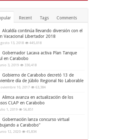
opular
Recent
Tags
Comments
Alcaldía continúa llevando diversión con el
an Vacacional Libertador 2018
gosto 13, 2018
445,018
Gobernador Lacava activa Plan Tanque
ul en Carabobo
unio 3, 2019
330,418
Gobierno de Carabobo decretó 13 de
viembre día de Júbilo Regional No Laborable
oviembre 10, 2017
63,384
Alimca avanza en actualización de los
nsos CLAP en Carabobo
ulio 1, 2019
56,851
Gobernación lanza concurso virtual
ibujando a Carabobo”
unio 12, 2020
45,834