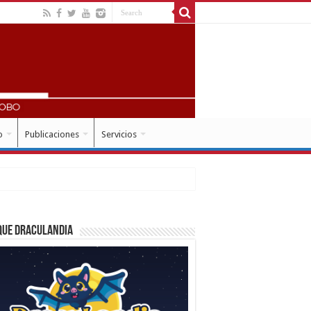
o
Publicaciones
Servicios
que Draculandia