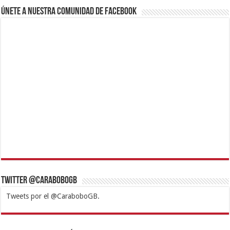
Únete a nuestra comunidad de Facebook
Twitter @CaraboboGB
Tweets por el @CaraboboGB.
1xbet
https://mvbcasino.com/
Betturkey
Betist
Kralbet
Supertotobet
Tipobet
Matadorbet
Mariobet