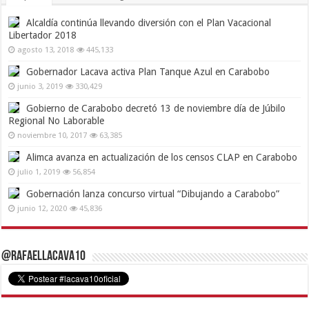
Alcaldía continúa llevando diversión con el Plan Vacacional
Libertador 2018
agosto 13, 2018
445,133
Gobernador Lacava activa Plan Tanque Azul en Carabobo
junio 3, 2019
330,429
Gobierno de Carabobo decretó 13 de noviembre día de Júbilo
Regional No Laborable
noviembre 10, 2017
63,385
Alimca avanza en actualización de los censos CLAP en Carabobo
julio 1, 2019
56,854
Gobernación lanza concurso virtual “Dibujando a Carabobo”
junio 12, 2020
45,836
@RafaelLacava10