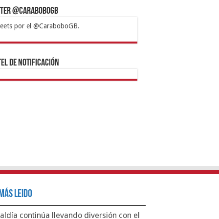
tter @CaraboboGB
eets por el @CaraboboGB.
bet
tps://mvbcasino.com/
Betturkey
Betist
Kralbet
Supertotobet
Tipobet
Matadorbet
Mariobet
Bahis
el de Notificación
Más Leido
aldía continúa llevando diversión con el