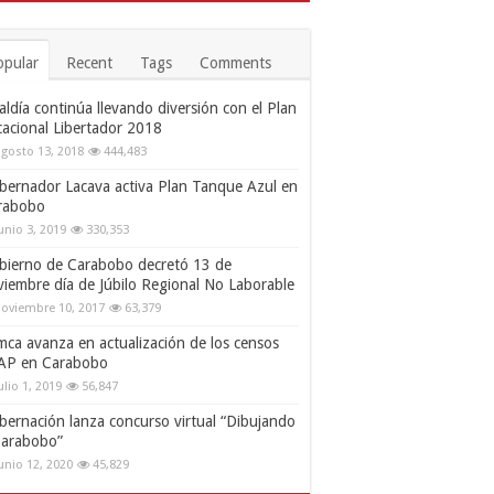
opular
Recent
Tags
Comments
aldía continúa llevando diversión con el Plan
cacional Libertador 2018
gosto 13, 2018
444,483
bernador Lacava activa Plan Tanque Azul en
rabobo
unio 3, 2019
330,353
bierno de Carabobo decretó 13 de
viembre día de Júbilo Regional No Laborable
oviembre 10, 2017
63,379
mca avanza en actualización de los censos
AP en Carabobo
ulio 1, 2019
56,847
bernación lanza concurso virtual “Dibujando
Carabobo”
unio 12, 2020
45,829