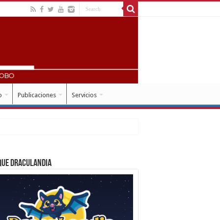
o
Publicaciones
Servicios
que Draculandia