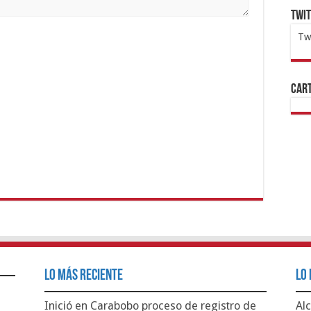
Twi
Tw
1x
ht
Cart
Lo Más Reciente
Lo 
Inició en Carabobo proceso de registro de
Alc