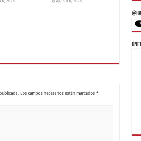
o 6, 2026
agosto 6, 2026
@Ra
Únet
publicada.
Los campos necesarios están marcados
*