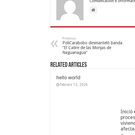
Comunicación e Informaci
Previous
PoliCarabobo desmanteló banda
“El Catire de las Monjas de
Naguanagua”
Related Articles
hello world
febrero 12, 2026
Inició
proces
vivien
afecta