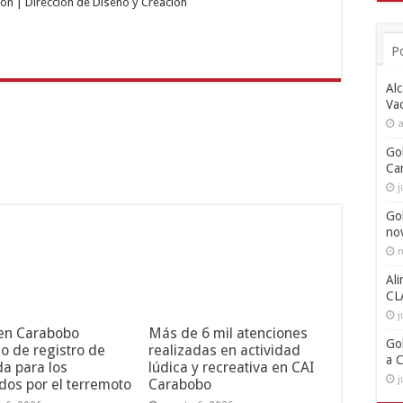
ón | Dirección de Diseño y Creación
P
Alc
Va
a
Go
Ca
j
Go
no
n
Ali
CL
j
 en Carabobo
Más de 6 mil atenciones
Go
o de registro de
realizadas en actividad
a 
da para los
lúdica y recreativa en CAI
j
dos por el terremoto
Carabobo