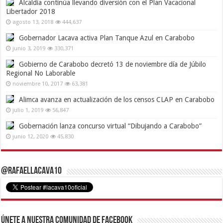
Alcaldía continúa llevando diversión con el Plan Vacacional
Libertador 2018
agosto 13, 2018
444,637
Gobernador Lacava activa Plan Tanque Azul en Carabobo
junio 3, 2019
330,371
Gobierno de Carabobo decretó 13 de noviembre día de Júbilo
Regional No Laborable
noviembre 10, 2017
63,381
Alimca avanza en actualización de los censos CLAP en Carabobo
julio 1, 2019
56,847
Gobernación lanza concurso virtual “Dibujando a Carabobo”
junio 12, 2020
45,830
@RafaelLacava10
Únete a nuestra comunidad de Facebook