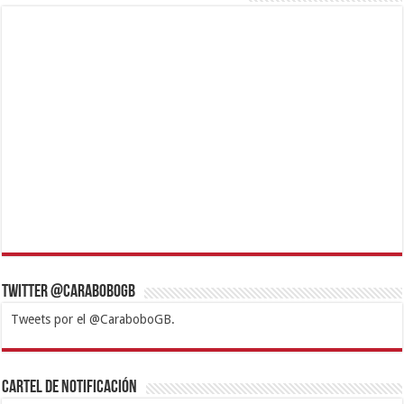
Twitter @CaraboboGB
Tweets por el @CaraboboGB.
1xbet
https://mvbcasino.com/
Betturkey
Betist
Kralbet
Supertotobet
Tipobet
Matadorbet
Mariobet
Cartel de Notificación