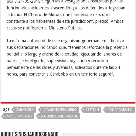
“Según las investigaciones realizadas por los
funcionarios actuantes, trascendió que los detenidos integraban
la banda El Churro de Morón, que mantenía en zozobra
constante a los habitantes de esta jurisdicción”, precisó. Ambos
casos se notificaron al Ministerio Público.
La máxima autoridad de este organismo gubernamental finalizó
sus declaraciones indicando que, “tenemos reforzada la presencia
policial a lo largo y ancho de la entidad, ejecutando labores de
patrullaje inteligente, supervisión, vigilancia y recorrido
permanente de las calles y avenidas, activados durante las 24
horas, para convertir a Carabobo en un territorio seguro”.
Tags
CARABOBO
CARABOBOTEQUIERO
GESTION
POLICARABOBO
PROCEDIMIENTO
SEGURIDADCIUDADANA
About sinusuarioasignado