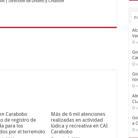
ón | Dirección de Diseño y Creación
P
Alc
Va
a
Go
Ca
j
Go
no
n
Ali
CL
j
 en Carabobo
Más de 6 mil atenciones
Go
o de registro de
realizadas en actividad
a 
da para los
lúdica y recreativa en CAI
j
dos por el terremoto
Carabobo