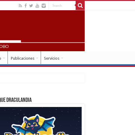
o
Publicaciones
Servicios
que Draculandia