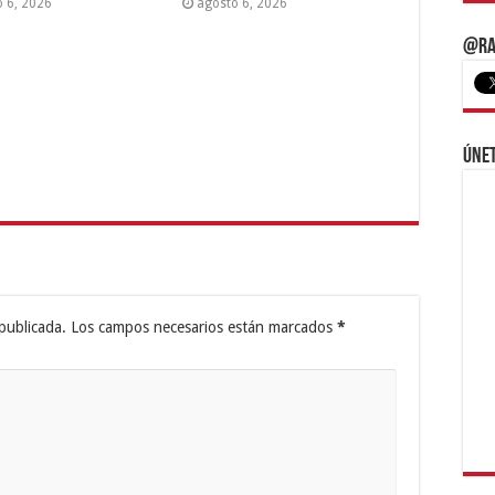
o 6, 2026
agosto 6, 2026
@Ra
Únet
publicada.
Los campos necesarios están marcados
*