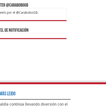
tter @CaraboboGB
eets por el @CaraboboGB.
bet
tps://mvbcasino.com/
Betturkey
Betist
Kralbet
Supertotobet
Tipobet
Matadorbet
Mariobet
Bahis
el de Notificación
Más Leido
aldía continúa llevando diversión con el