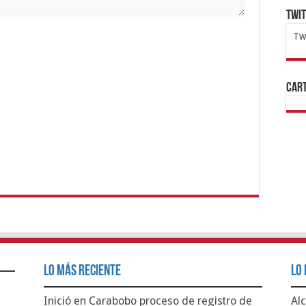
Twi
Tw
1x
ht
Cart
Lo Más Reciente
Lo 
Inició en Carabobo proceso de registro de
Alc