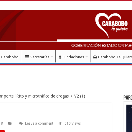
e Carabobo
Secretarías
Fundaciones
Carabobo Te Quier
 porte ilícito y microtráfico de drogas
/
V2 (1)
Par
18
Leave a comment
610 Views