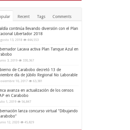
opular
Recent
Tags
Comments
aldía continúa llevando diversión con el Plan
cacional Libertador 2018
gosto 13, 2018
444,553
bernador Lacava activa Plan Tanque Azul en
rabobo
unio 3, 2019
330,367
bierno de Carabobo decretó 13 de
viembre día de Júbilo Regional No Laborable
oviembre 10, 2017
63,381
mca avanza en actualización de los censos
AP en Carabobo
ulio 1, 2019
56,847
bernación lanza concurso virtual “Dibujando
Carabobo”
unio 12, 2020
45,829