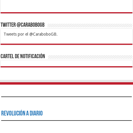
Twitter @CaraboboGB
Tweets por el @CaraboboGB.
1xbet
https://mvbcasino.com/
Betturkey
Betist
Kralbet
Supertotobet
Tipobet
Matadorbet
Mariobet
Cartel de Notificación
Revolución a Diario