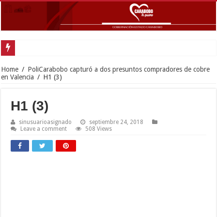
Gobernador Lacava y Alcaldesa Castillo reinauguraron CDI y SRI Canaima al
Home
/
PoliCarabobo capturó a dos presuntos compradores de cobre
en Valencia
/
H1 (3)
H1 (3)
sinusuarioasignado
septiembre 24, 2018
Leave a comment
508 Views