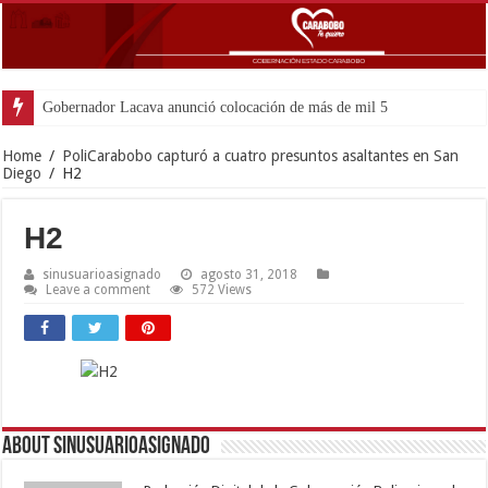
Gobernador Lacava anunció colocación de más de mil 500 toneladas de
Home
/
PoliCarabobo capturó a cuatro presuntos asaltantes en San
Diego
/
H2
H2
sinusuarioasignado
agosto 31, 2018
Leave a comment
572 Views
About sinusuarioasignado