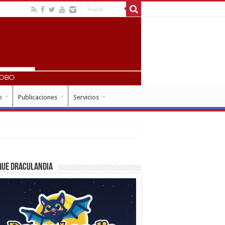
o
Publicaciones
Servicios
que Draculandia