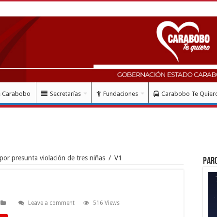
e Carabobo
Secretarías
Fundaciones
Carabobo Te Quier
or presunta violación de tres niñas
/
V1
Par
Leave a comment
516 Views