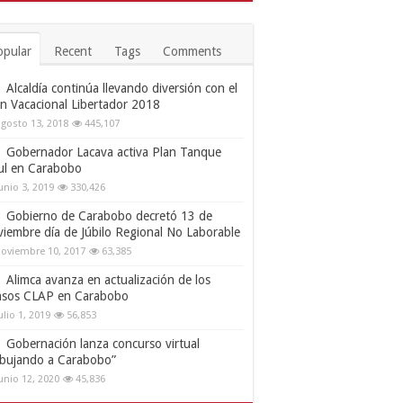
opular
Recent
Tags
Comments
Alcaldía continúa llevando diversión con el
an Vacacional Libertador 2018
gosto 13, 2018
445,107
Gobernador Lacava activa Plan Tanque
ul en Carabobo
unio 3, 2019
330,426
Gobierno de Carabobo decretó 13 de
viembre día de Júbilo Regional No Laborable
oviembre 10, 2017
63,385
Alimca avanza en actualización de los
nsos CLAP en Carabobo
ulio 1, 2019
56,853
Gobernación lanza concurso virtual
ibujando a Carabobo”
unio 12, 2020
45,836