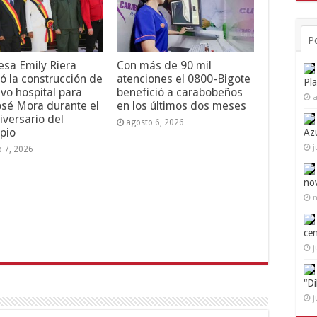
P
esa Emily Riera
Con más de 90 mil
ó la construcción de
atenciones el 0800-Bigote
Pl
vo hospital para
benefició a carabobeños
a
osé Mora durante el
en los últimos dos meses
iversario del
agosto 6, 2026
pio
Az
j
o 7, 2026
no
n
ce
j
“D
j