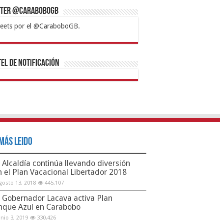
tter @CaraboboGB
eets por el @CaraboboGB.
bet
tps://mvbcasino.com/
Betturkey
Betist
Kralbet
Supertotobet
Tipobet
Matadorbet
Mariobet
Bahis
el de Notificación
Más Leido
Alcaldía continúa llevando diversión
n el Plan Vacacional Libertador 2018
gosto 13, 2018
445,107
Gobernador Lacava activa Plan
nque Azul en Carabobo
unio 3, 2019
330,426