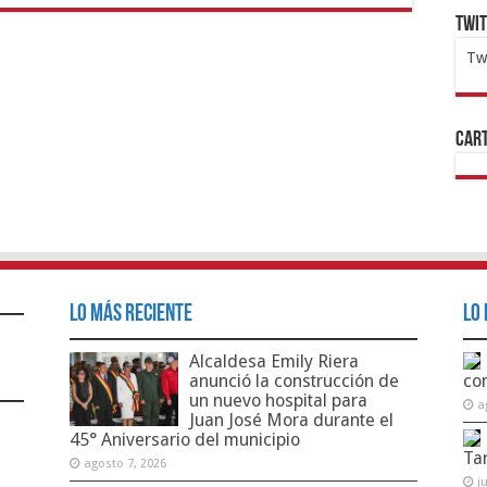
Twi
Tw
1x
ht
Cart
Lo Más Reciente
Lo 
Alcaldesa Emily Riera
anunció la construcción de
co
un nuevo hospital para
a
Juan José Mora durante el
45° Aniversario del municipio
Ta
agosto 7, 2026
j