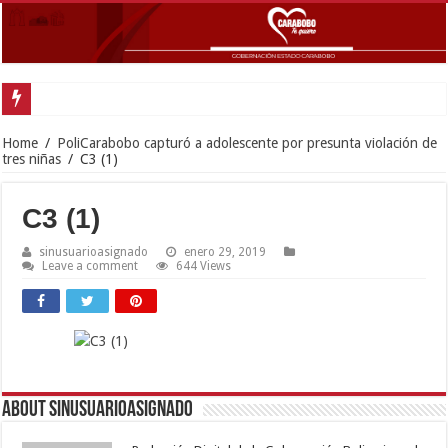
Home
/
PoliCarabobo capturó a adolescente por presunta violación de
tres niñas
/
C3 (1)
C3 (1)
sinusuarioasignado
enero 29, 2019
Leave a comment
644 Views
About sinusuarioasignado