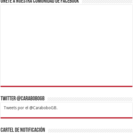
Únete a nuestra comunidad de Facebook
Twitter @CaraboboGB
Tweets por el @CaraboboGB.
1xbet
https://mvbcasino.com/
Betturkey
Betist
Kralbet
Supertotobet
Tipobet
Matadorbet
Mariobet
Cartel de Notificación