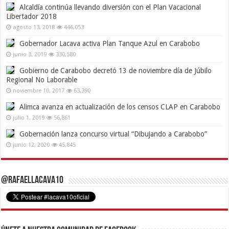
Alcaldía continúa llevando diversión con el Plan Vacacional
Libertador 2018
agosto 13, 2018
446,053
Gobernador Lacava activa Plan Tanque Azul en Carabobo
junio 3, 2019
330,580
Gobierno de Carabobo decretó 13 de noviembre día de Júbilo
Regional No Laborable
noviembre 10, 2017
63,390
Alimca avanza en actualización de los censos CLAP en Carabobo
julio 1, 2019
56,861
Gobernación lanza concurso virtual “Dibujando a Carabobo”
junio 12, 2020
45,845
@RafaelLacava10