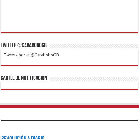
Twitter @CaraboboGB
Tweets por el @CaraboboGB.
1xbet
https://mvbcasino.com/
Betturkey
Betist
Kralbet
Supertotobet
Tipobet
Matadorbet
Mariobet
Cartel de Notificación