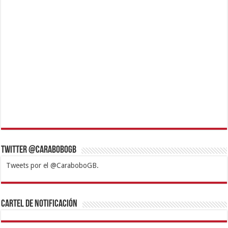
Twitter @CaraboboGB
Tweets por el @CaraboboGB.
1xbet
https://mvbcasino.com/
Betturkey
Betist
Kralbet
Supertotobet
Tipobet
Matadorbet
Mariobet
Cartel de Notificación