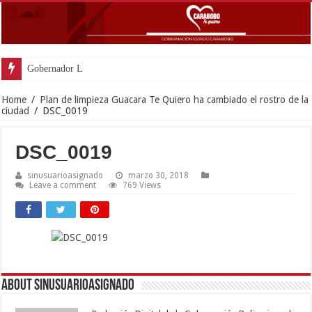
Gobernador Lacava y Alcald
Home
/
Plan de limpieza Guacara Te Quiero ha cambiado el rostro de la
ciudad
/
DSC_0019
DSC_0019
sinusuarioasignado
marzo 30, 2018
Leave a comment
769 Views
About sinusuarioasignado