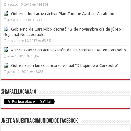
agosto 13, 2018
444,804
Gobernador Lacava activa Plan Tanque Azul en Carabobo
junio 3, 2019
330,395
Gobierno de Carabobo decretó 13 de noviembre día de Júbilo
Regional No Laborable
noviembre 10, 2017
63,382
Alimca avanza en actualización de los censos CLAP en Carabobo
julio 1, 2019
56,848
Gobernación lanza concurso virtual “Dibujando a Carabobo”
junio 12, 2020
45,833
@RafaelLacava10
Únete a nuestra comunidad de Facebook