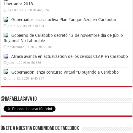
Libertador 2018
agosto 13, 2018
445,524
Gobernador Lacava activa Plan Tanque Azul en Carabobo
junio 3, 2019
330,494
Gobierno de Carabobo decretó 13 de noviembre día de Júbilo
Regional No Laborable
noviembre 10, 2017
63,387
Alimca avanza en actualización de los censos CLAP en Carabobo
julio 1, 2019
56,856
Gobernación lanza concurso virtual “Dibujando a Carabobo”
junio 12, 2020
45,837
@RafaelLacava10
Únete a nuestra comunidad de Facebook