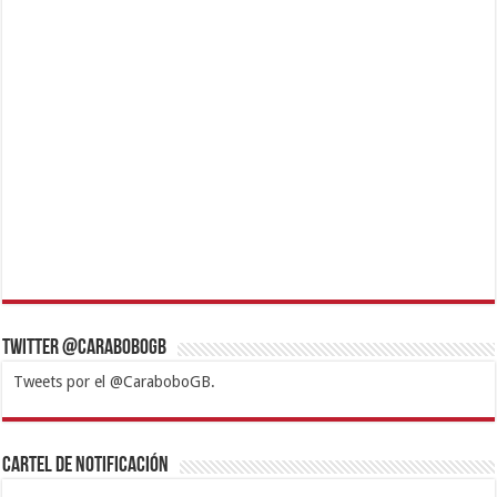
Twitter @CaraboboGB
Tweets por el @CaraboboGB.
1xbet
https://mvbcasino.com/
Betturkey
Betist
Kralbet
Supertotobet
Tipobet
Matadorbet
Mariobet
Cartel de Notificación