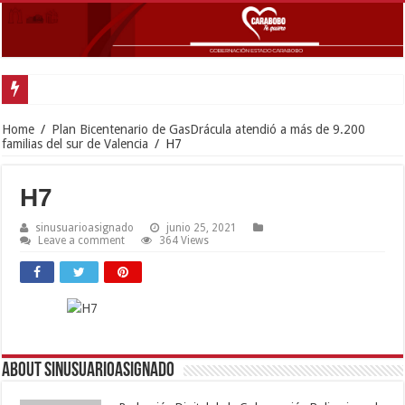
Gobernador Lacava anunció colocación de más de mil 500 toneladas de asfalt
Home
/
Plan Bicentenario de GasDrácula atendió a más de 9.200
familias del sur de Valencia
/
H7
H7
sinusuarioasignado
junio 25, 2021
Leave a comment
364 Views
About sinusuarioasignado