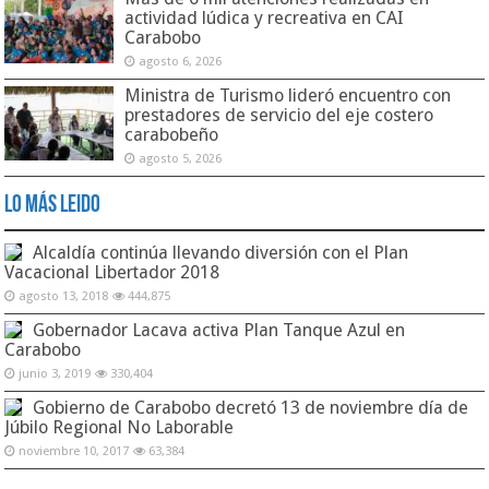
actividad lúdica y recreativa en CAI
Carabobo
agosto 6, 2026
Ministra de Turismo lideró encuentro con
prestadores de servicio del eje costero
carabobeño
agosto 5, 2026
Lo Más Leido
Alcaldía continúa llevando diversión con el Plan
Vacacional Libertador 2018
agosto 13, 2018
444,875
Gobernador Lacava activa Plan Tanque Azul en
Carabobo
junio 3, 2019
330,404
Gobierno de Carabobo decretó 13 de noviembre día de
Júbilo Regional No Laborable
noviembre 10, 2017
63,384