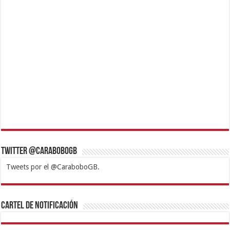
Twitter @CaraboboGB
Tweets por el @CaraboboGB.
1xbet
https://mvbcasino.com/
Betturkey
Betist
Kralbet
Supertotobet
Tipobet
Matadorbet
Mariobet
Cartel de Notificación