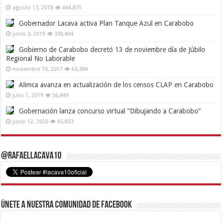
agosto 13, 2018
444,875
Gobernador Lacava activa Plan Tanque Azul en Carabobo
junio 3, 2019
330,404
Gobierno de Carabobo decretó 13 de noviembre día de Júbilo
Regional No Laborable
noviembre 10, 2017
63,384
Alimca avanza en actualización de los censos CLAP en Carabobo
julio 1, 2019
56,849
Gobernación lanza concurso virtual “Dibujando a Carabobo”
junio 12, 2020
45,833
@RafaelLacava10
Únete a nuestra comunidad de Facebook