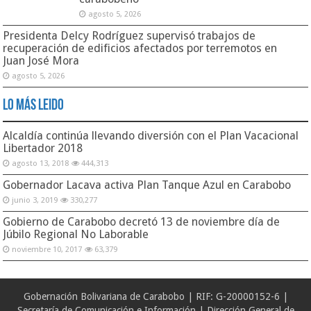
agosto 5, 2026
Presidenta Delcy Rodríguez supervisó trabajos de
recuperación de edificios afectados por terremotos en
Juan José Mora
agosto 5, 2026
Lo Más Leido
Alcaldía continúa llevando diversión con el Plan Vacacional
Libertador 2018
agosto 13, 2018
444,313
Gobernador Lacava activa Plan Tanque Azul en Carabobo
junio 3, 2019
330,277
Gobierno de Carabobo decretó 13 de noviembre día de
Júbilo Regional No Laborable
noviembre 10, 2017
63,379
Gobernación Bolivariana de Carabobo | RIF: G-20000152-6 |
Secretaría de Comunicación e Información | Dirección General de