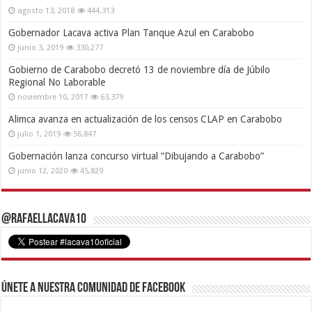
agosto 13, 2018
444,313
Gobernador Lacava activa Plan Tanque Azul en Carabobo
junio 3, 2019
330,277
Gobierno de Carabobo decretó 13 de noviembre día de Júbilo
Regional No Laborable
noviembre 10, 2017
63,379
Alimca avanza en actualización de los censos CLAP en Carabobo
julio 1, 2019
56,847
Gobernación lanza concurso virtual “Dibujando a Carabobo”
junio 12, 2020
45,829
@RafaelLacava10
Únete a nuestra comunidad de Facebook