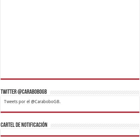
Twitter @CaraboboGB
Tweets por el @CaraboboGB.
1xbet
https://mvbcasino.com/
Betturkey
Betist
Kralbet
Supertotobet
Tipobet
Matadorbet
Mariobet
Cartel de Notificación