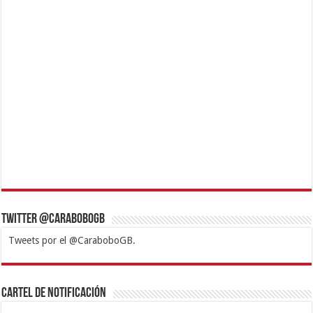
Twitter @CaraboboGB
Tweets por el @CaraboboGB.
1xbet
https://mvbcasino.com/
Betturkey
Betist
Kralbet
Supertotobet
Tipobet
Matadorbet
Mariobet
Cartel de Notificación