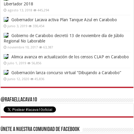
Libertador 2018
agosto 13, 2018
445,294
Gobernador Lacava activa Plan Tanque Azul en Carabobo
junio 3, 2019
330,454
Gobierno de Carabobo decretó 13 de noviembre día de Júbilo
Regional No Laborable
noviembre 10, 2017
63,387
Alimca avanza en actualización de los censos CLAP en Carabobo
julio 1, 2019
56,856
Gobernación lanza concurso virtual “Dibujando a Carabobo”
junio 12, 2020
45,836
@RafaelLacava10
Únete a nuestra comunidad de Facebook