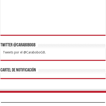
Twitter @CaraboboGB
Tweets por el @CaraboboGB.
1xbet
https://mvbcasino.com/
Betturkey
Betist
Kralbet
Supertotobet
Tipobet
Matadorbet
Mariobet
Cartel de Notificación