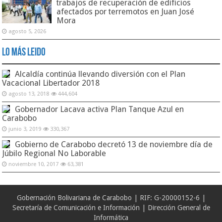
trabajos de recuperación de edificios
afectados por terremotos en Juan José
Mora
agosto 5, 2026
Lo Más Leido
Alcaldía continúa llevando diversión con el Plan
Vacacional Libertador 2018
agosto 13, 2018
444,604
Gobernador Lacava activa Plan Tanque Azul en
Carabobo
junio 3, 2019
330,367
Gobierno de Carabobo decretó 13 de noviembre día de
Júbilo Regional No Laborable
noviembre 10, 2017
63,381
Gobernación Bolivariana de Carabobo | RIF: G-20000152-6 |
Secretaría de Comunicación e Información | Dirección General de
Informática