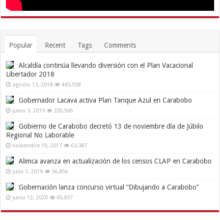
Popular
Recent
Tags
Comments
Alcaldía continúa llevando diversión con el Plan Vacacional
Libertador 2018
agosto 13, 2018
445,558
Gobernador Lacava activa Plan Tanque Azul en Carabobo
junio 3, 2019
330,506
Gobierno de Carabobo decretó 13 de noviembre día de Júbilo
Regional No Laborable
noviembre 10, 2017
63,387
Alimca avanza en actualización de los censos CLAP en Carabobo
julio 1, 2019
56,856
Gobernación lanza concurso virtual “Dibujando a Carabobo”
junio 12, 2020
45,837