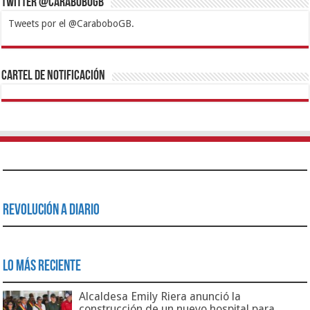
Twitter @CaraboboGB
Tweets por el @CaraboboGB.
1xbet
https://mvbcasino.com/
Betturkey
Betist
Kralbet
Supertotobet
Tipobet
Matadorbet
Mariobet
Cartel de Notificación
Revolución a Diario
Lo Más Reciente
Alcaldesa Emily Riera anunció la
construcción de un nuevo hospital para