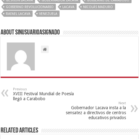
GESTION LACAVA
GOBERNADOR LACAVA
GOBIERNO DE CARABOBO
GOBIERNO REVOLUCIONARIO
LACAVA
NICOLÁS MADURO
RAFAEL LACAVA
VENEZUELA
About sinusuarioasignado
Previous
XVIII Festival Mundial de Poesía
llegó a Carabobo
Next
Gobernador Lacava insta a la
sensatez a directivos de centros
educativos privados
Related Articles