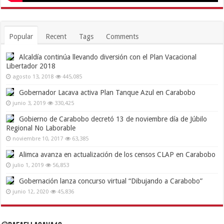
Popular
Recent
Tags
Comments
Alcaldía continúa llevando diversión con el Plan Vacacional
Libertador 2018
agosto 13, 2018
445,085
Gobernador Lacava activa Plan Tanque Azul en Carabobo
junio 3, 2019
330,425
Gobierno de Carabobo decretó 13 de noviembre día de Júbilo
Regional No Laborable
noviembre 10, 2017
63,385
Alimca avanza en actualización de los censos CLAP en Carabobo
julio 1, 2019
56,853
Gobernación lanza concurso virtual “Dibujando a Carabobo”
junio 12, 2020
45,836