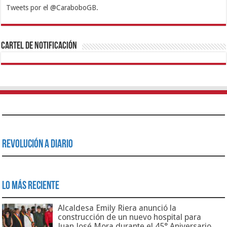
Tweets por el @CaraboboGB.
1xbet
https://mvbcasino.com/
Betturkey
Betist
Kralbet
Supertotobet
Tipobet
Matadorbet
Mariobet
Cartel de Notificación
Revolución a Diario
Lo Más Reciente
Alcaldesa Emily Riera anunció la
construcción de un nuevo hospital para
Juan José Mora durante el 45° Aniversario