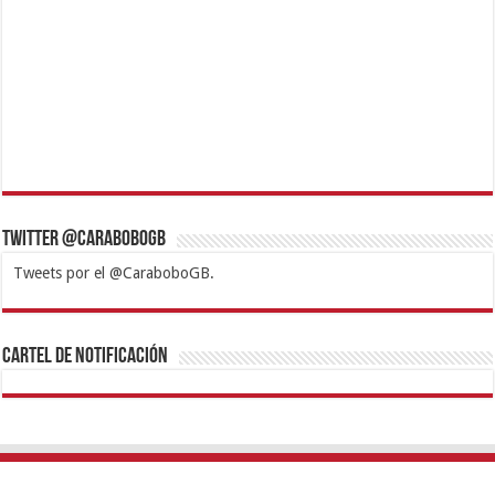
Twitter @CaraboboGB
Tweets por el @CaraboboGB.
1xbet
https://mvbcasino.com/
Betturkey
Betist
Kralbet
Supertotobet
Tipobet
Matadorbet
Mariobet
Cartel de Notificación