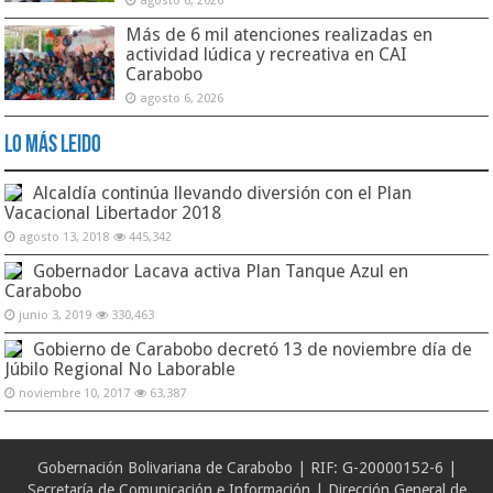
agosto 6, 2026
Más de 6 mil atenciones realizadas en
actividad lúdica y recreativa en CAI
Carabobo
agosto 6, 2026
Lo Más Leido
Alcaldía continúa llevando diversión con el Plan
Vacacional Libertador 2018
agosto 13, 2018
445,342
Gobernador Lacava activa Plan Tanque Azul en
Carabobo
junio 3, 2019
330,463
Gobierno de Carabobo decretó 13 de noviembre día de
Júbilo Regional No Laborable
noviembre 10, 2017
63,387
Gobernación Bolivariana de Carabobo | RIF: G-20000152-6 |
Secretaría de Comunicación e Información | Dirección General de