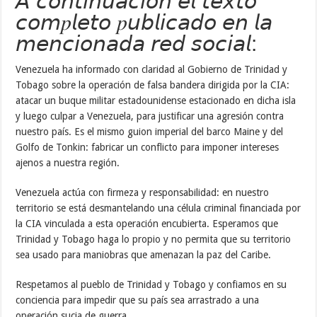
𝘈 𝘤𝘰𝘯𝘵𝘪𝘯𝘶𝘢𝘤𝘪𝘰́𝘯 𝘦𝘭 𝘵𝘦𝘹𝘵𝘰
𝘤𝘰𝘮𝑝𝘭𝘦𝘵𝘰 𝑝𝘶𝘣𝘭𝘪𝘤𝘢𝘥𝘰 𝘦𝘯 𝘭𝘢
𝘮𝘦𝘯𝘤𝘪𝘰𝘯𝘢𝘥𝘢 𝘳𝘦𝘥 𝘴𝘰𝘤𝘪𝘢𝘭:
Venezuela ha informado con claridad al Gobierno de Trinidad y
Tobago sobre la operación de falsa bandera dirigida por la CIA:
atacar un buque militar estadounidense estacionado en dicha isla
y luego culpar a Venezuela, para justificar una agresión contra
nuestro país. Es el mismo guion imperial del barco Maine y del
Golfo de Tonkin: fabricar un conflicto para imponer intereses
ajenos a nuestra región.
Venezuela actúa con firmeza y responsabilidad: en nuestro
territorio se está desmantelando una célula criminal financiada por
la CIA vinculada a esta operación encubierta. Esperamos que
Trinidad y Tobago haga lo propio y no permita que su territorio
sea usado para maniobras que amenazan la paz del Caribe.
Respetamos al pueblo de Trinidad y Tobago y confiamos en su
conciencia para impedir que su país sea arrastrado a una
operación sucia de guerra.