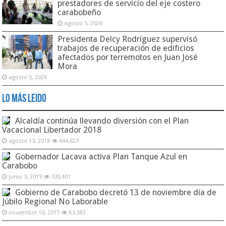
prestadores de servicio del eje costero
carabobeño
agosto 5, 2026
Presidenta Delcy Rodríguez supervisó
trabajos de recuperación de edificios
afectados por terremotos en Juan José
Mora
agosto 5, 2026
Lo Más Leido
Alcaldía continúa llevando diversión con el Plan
Vacacional Libertador 2018
agosto 13, 2018
444,823
Gobernador Lacava activa Plan Tanque Azul en
Carabobo
junio 3, 2019
330,401
Gobierno de Carabobo decretó 13 de noviembre día de
Júbilo Regional No Laborable
noviembre 10, 2017
63,383