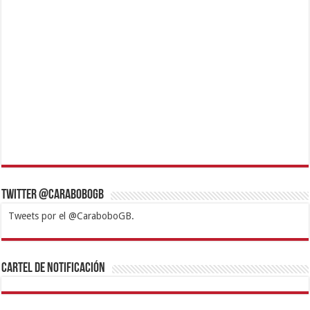
Twitter @CaraboboGB
Tweets por el @CaraboboGB.
1xbet
https://mvbcasino.com/
Betturkey
Betist
Kralbet
Supertotobet
Tipobet
Matadorbet
Mariobet
Cartel de Notificación