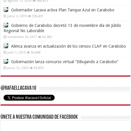
agosto 13, 2018
444,823
Gobernador Lacava activa Plan Tanque Azul en Carabobo
junio 3, 2019
330,401
Gobierno de Carabobo decretó 13 de noviembre día de Júbilo
Regional No Laborable
noviembre 10, 2017
63,383
Alimca avanza en actualización de los censos CLAP en Carabobo
julio 1, 2019
56,848
Gobernación lanza concurso virtual “Dibujando a Carabobo”
junio 12, 2020
45,833
@RafaelLacava10
Únete a nuestra comunidad de Facebook