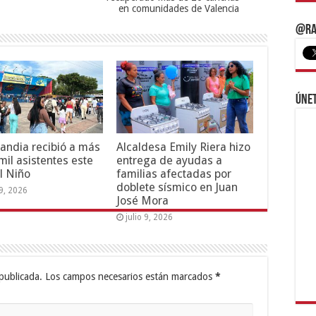
en comunidades de Valencia
@Ra
Únet
andia recibió a más
Alcaldesa Emily Riera hizo
mil asistentes este
entrega de ayudas a
l Niño
familias afectadas por
doblete sísmico en Juan
19, 2026
José Mora
julio 9, 2026
publicada.
Los campos necesarios están marcados
*