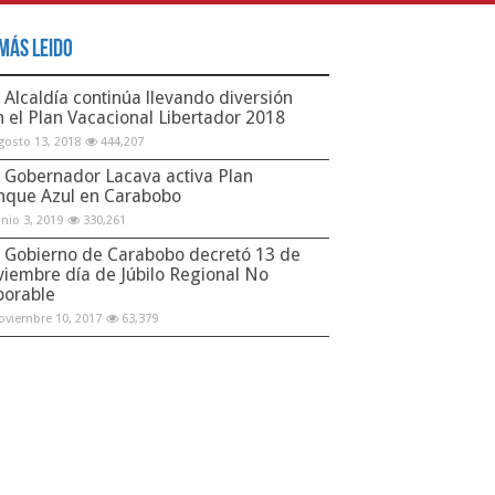
Más Leido
Alcaldía continúa llevando diversión
n el Plan Vacacional Libertador 2018
gosto 13, 2018
444,207
Gobernador Lacava activa Plan
nque Azul en Carabobo
unio 3, 2019
330,261
Gobierno de Carabobo decretó 13 de
viembre día de Júbilo Regional No
borable
oviembre 10, 2017
63,379