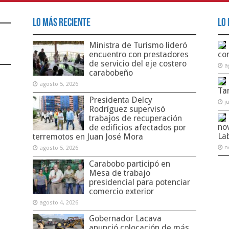
Lo Más Reciente
Lo 
Ministra de Turismo lideró
encuentro con prestadores
co
de servicio del eje costero
a
carabobeño
agosto 5, 2026
Ta
Presidenta Delcy
j
Rodríguez supervisó
trabajos de recuperación
no
de edificios afectados por
La
terremotos en Juan José Mora
n
agosto 5, 2026
Carabobo participó en
Mesa de trabajo
presidencial para potenciar
comercio exterior
agosto 4, 2026
Gobernador Lacava
anunció colocación de más