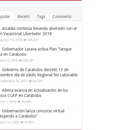
opular
Recent
Tags
Comments
Alcaldía continúa llevando diversión con el
an Vacacional Libertador 2018
gosto 13, 2018
444,207
Gobernador Lacava activa Plan Tanque
ul en Carabobo
unio 3, 2019
330,261
Gobierno de Carabobo decretó 13 de
viembre día de Júbilo Regional No Laborable
oviembre 10, 2017
63,379
Alimca avanza en actualización de los
nsos CLAP en Carabobo
ulio 1, 2019
56,846
Gobernación lanza concurso virtual
ibujando a Carabobo”
unio 12, 2020
45,827