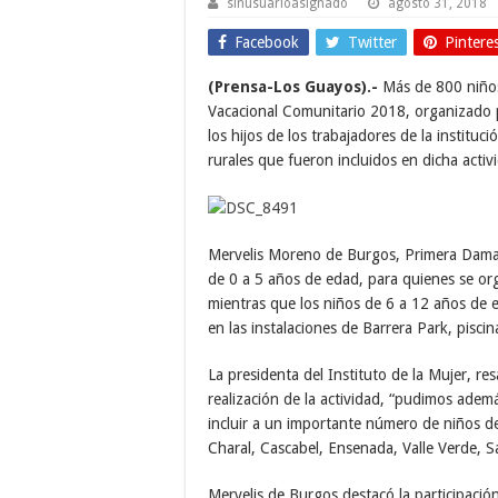
sinusuarioasignado
agosto 31, 2018
Facebook
Twitter
Pintere
(Prensa-Los Guayos).-
Más de 800 niños
Vacacional Comunitario 2018, organizado por
los hijos de los trabajadores de la institu
rurales que fueron incluidos en dicha activ
Mervelis Moreno de Burgos, Primera Dama de
de 0 a 5 años de edad, para quienes se orga
mientras que los niños de 6 a 12 años de e
en las instalaciones de Barrera Park, piscin
La presidenta del Instituto de la Mujer, res
realización de la actividad, “pudimos además
incluir a un importante número de niños de 
Charal, Cascabel, Ensenada, Valle Verde,
Mervelis de Burgos destacó la participaci