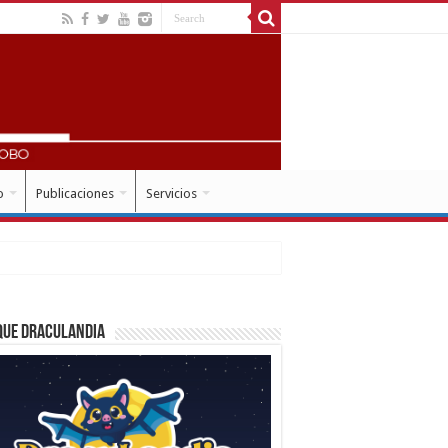
o
Publicaciones
Servicios
que Draculandia