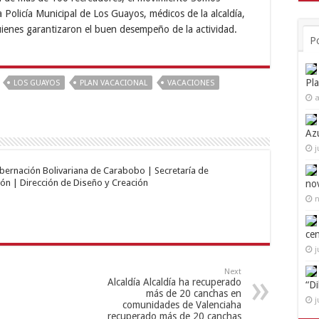
 Policía Municipal de Los Guayos, médicos de la alcaldía,
ienes garantizaron el buen desempeño de la actividad.
P
Pl
LOS GUAYOS
PLAN VACACIONAL
VACACIONES
a
Az
j
obernación Bolivariana de Carabobo | Secretaría de
ón | Dirección de Diseño y Creación
no
n
ce
j
Next
Alcaldía Alcaldía ha recuperado
“D
más de 20 canchas en
j
comunidades de Valenciaha
recuperado más de 20 canchas