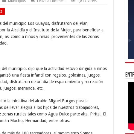
Municipios
Leave a comment
1,817 Views
st
 del municipio Los Guayos, disfrutaron del Plan
 la Alcaldía y el Instituto de la Mujer, para beneficiar a
ción, así como a niños y niñas provenientes de las zonas
idad.
l municipio, dijo que la actividad estuvo dirigida a niños
Entr
nizó una fiesta infantil con regalos, golosinas, juegos,
dad, disfrutaron de un día de esparcimiento y recreación
a, juegos, merienda, etc.
altó la iniciativa del alcalde Miguel Burgos para la
 de llevar alegría a los hijos de nuestros trabajadores,
zonas rurales tales como Agua Dulce parte alta, Pirital, El
 Samán Mocho, Hermandad, entre otras.
ón de más de 100 recreadores, el movimiento Somos