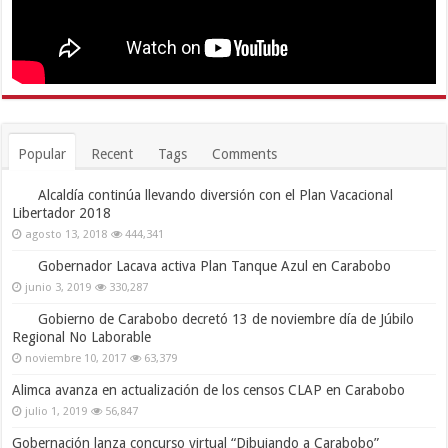
Popular
Recent
Tags
Comments
Alcaldía continúa llevando diversión con el Plan Vacacional
Libertador 2018
agosto 13, 2018
444,341
Gobernador Lacava activa Plan Tanque Azul en Carabobo
junio 3, 2019
330,287
Gobierno de Carabobo decretó 13 de noviembre día de Júbilo
Regional No Laborable
noviembre 10, 2017
63,379
Alimca avanza en actualización de los censos CLAP en Carabobo
julio 1, 2019
56,847
Gobernación lanza concurso virtual “Dibujando a Carabobo”