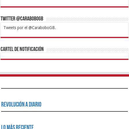
Twitter @CaraboboGB
Tweets por el @CaraboboGB.
1xbet
https://mvbcasino.com/
Betturkey
Betist
Kralbet
Supertotobet
Tipobet
Matadorbet
Mariobet
Cartel de Notificación
Revolución a Diario
Lo Más Reciente