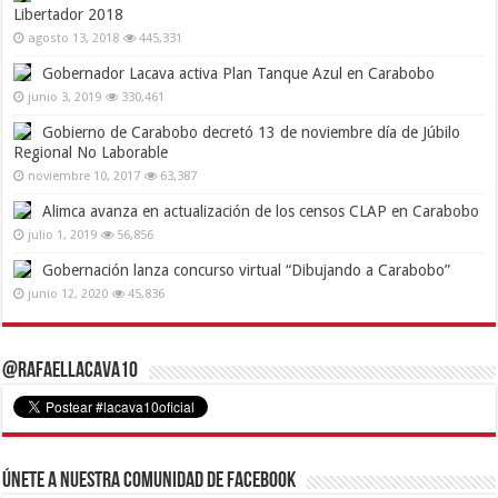
Libertador 2018
agosto 13, 2018
445,331
Gobernador Lacava activa Plan Tanque Azul en Carabobo
junio 3, 2019
330,461
Gobierno de Carabobo decretó 13 de noviembre día de Júbilo
Regional No Laborable
noviembre 10, 2017
63,387
Alimca avanza en actualización de los censos CLAP en Carabobo
julio 1, 2019
56,856
Gobernación lanza concurso virtual “Dibujando a Carabobo”
junio 12, 2020
45,836
@RafaelLacava10
Únete a nuestra comunidad de Facebook