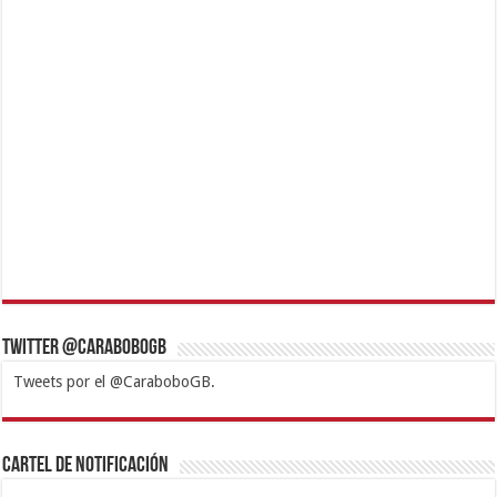
Twitter @CaraboboGB
Tweets por el @CaraboboGB.
1xbet
https://mvbcasino.com/
Betturkey
Betist
Kralbet
Supertotobet
Tipobet
Matadorbet
Mariobet
Cartel de Notificación