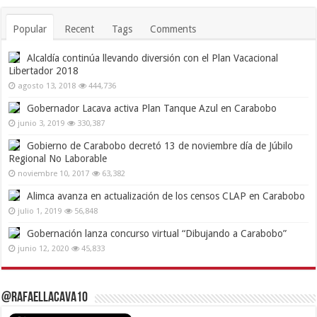
Popular
Recent
Tags
Comments
Alcaldía continúa llevando diversión con el Plan Vacacional
Libertador 2018
agosto 13, 2018
444,736
Gobernador Lacava activa Plan Tanque Azul en Carabobo
junio 3, 2019
330,387
Gobierno de Carabobo decretó 13 de noviembre día de Júbilo
Regional No Laborable
noviembre 10, 2017
63,382
Alimca avanza en actualización de los censos CLAP en Carabobo
julio 1, 2019
56,848
Gobernación lanza concurso virtual “Dibujando a Carabobo”
junio 12, 2020
45,833
@RafaelLacava10