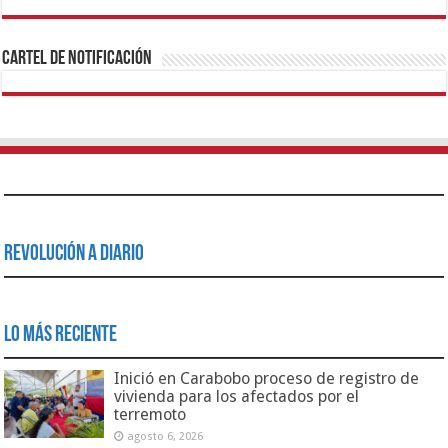
1xbet
https://mvbcasino.com/
Betturkey
Betist
Kralbet
Supertotobet
Tipobet
Matadorbet
Mariobet
Cartel de Notificación
Revolución a Diario
Lo Más Reciente
Inició en Carabobo proceso de registro de
vivienda para los afectados por el
terremoto
agosto 6, 2026