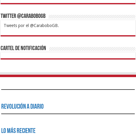
Twitter @CaraboboGB
Tweets por el @CaraboboGB.
1xbet
https://mvbcasino.com/
Betturkey
Betist
Kralbet
Supertotobet
Tipobet
Matadorbet
Mariobet
Cartel de Notificación
Revolución a Diario
Lo Más Reciente