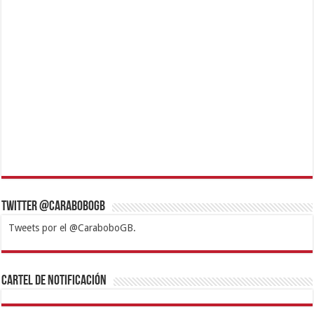
Twitter @CaraboboGB
Tweets por el @CaraboboGB.
1xbet
https://mvbcasino.com/
Betturkey
Betist
Kralbet
Supertotobet
Tipobet
Matadorbet
Mariobet
Cartel de Notificación