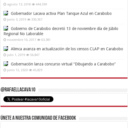
agosto 13, 2018
444,599
Gobernador Lacava activa Plan Tanque Azul en Carabobo
junio 3, 2019
330,367
Gobierno de Carabobo decretó 13 de noviembre día de Júbilo
Regional No Laborable
noviembre 10, 2017
63,381
Alimca avanza en actualización de los censos CLAP en Carabobo
julio 1, 2019
56,847
Gobernación lanza concurso virtual “Dibujando a Carabobo”
junio 12, 2020
45,829
@RafaelLacava10
Únete a nuestra comunidad de Facebook