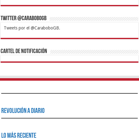
Twitter @CaraboboGB
Tweets por el @CaraboboGB.
1xbet
https://mvbcasino.com/
Betturkey
Betist
Kralbet
Supertotobet
Tipobet
Matadorbet
Mariobet
Cartel de Notificación
Revolución a Diario
Lo Más Reciente