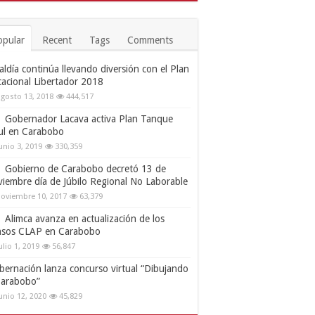
opular
Recent
Tags
Comments
aldía continúa llevando diversión con el Plan
cacional Libertador 2018
gosto 13, 2018
444,517
Gobernador Lacava activa Plan Tanque
ul en Carabobo
unio 3, 2019
330,359
Gobierno de Carabobo decretó 13 de
viembre día de Júbilo Regional No Laborable
oviembre 10, 2017
63,379
Alimca avanza en actualización de los
nsos CLAP en Carabobo
ulio 1, 2019
56,847
bernación lanza concurso virtual “Dibujando
Carabobo”
unio 12, 2020
45,829