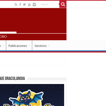
o
Publicaciones
Servicios
que Draculandia