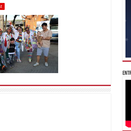
st
Entr