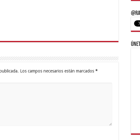
@Ra
Únet
publicada.
Los campos necesarios están marcados
*