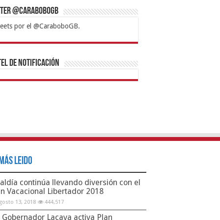
tter @CaraboboGB
eets por el @CaraboboGB.
bet
tps://mvbcasino.com/
Betturkey
Betist
Kralbet
Supertotobet
Tipobet
Matadorbet
Mariobet
Bahis
el de Notificación
Más Leido
aldía continúa llevando diversión con el
an Vacacional Libertador 2018
gosto 13, 2018
444,517
Gobernador Lacava activa Plan