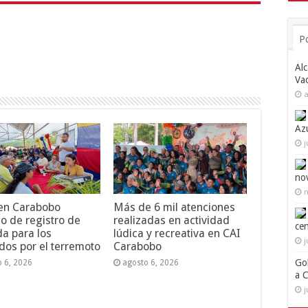
P
Alc
Va
a
Az
j
no
n
 en Carabobo
Más de 6 mil atenciones
o de registro de
realizadas en actividad
ce
da para los
lúdica y recreativa en CAI
j
dos por el terremoto
Carabobo
Go
o 6, 2026
agosto 6, 2026
a 
j