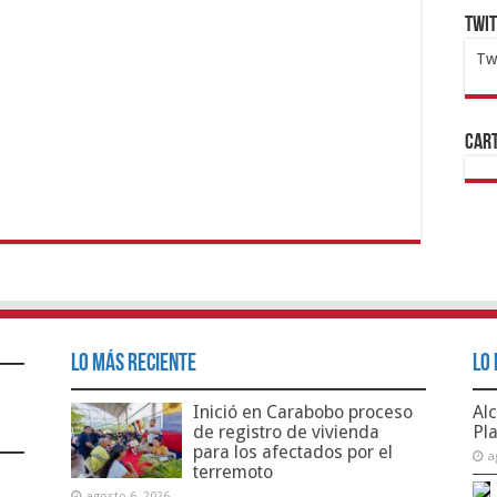
Twi
Tw
1x
ht
Cart
Lo Más Reciente
Lo 
Inició en Carabobo proceso
Alc
de registro de vivienda
Pl
para los afectados por el
a
terremoto
agosto 6, 2026