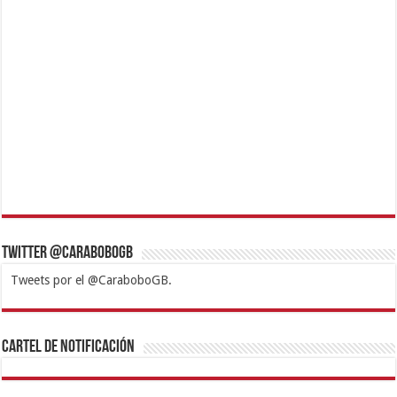
Twitter @CaraboboGB
Tweets por el @CaraboboGB.
1xbet
https://mvbcasino.com/
Betturkey
Betist
Kralbet
Supertotobet
Tipobet
Matadorbet
Mariobet
Cartel de Notificación