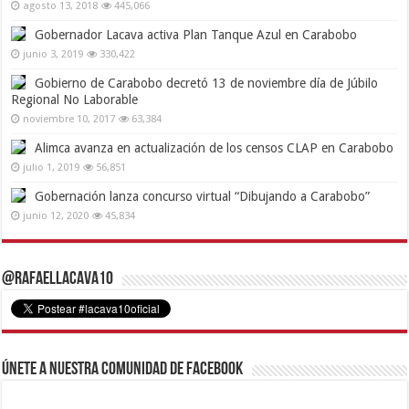
agosto 13, 2018
445,066
Gobernador Lacava activa Plan Tanque Azul en Carabobo
junio 3, 2019
330,422
Gobierno de Carabobo decretó 13 de noviembre día de Júbilo
Regional No Laborable
noviembre 10, 2017
63,384
Alimca avanza en actualización de los censos CLAP en Carabobo
julio 1, 2019
56,851
Gobernación lanza concurso virtual “Dibujando a Carabobo”
junio 12, 2020
45,834
@RafaelLacava10
Únete a nuestra comunidad de Facebook