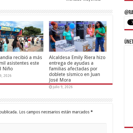
@Ra
Únet
andia recibió a más
Alcaldesa Emily Riera hizo
mil asistentes este
entrega de ayudas a
l Niño
familias afectadas por
doblete sísmico en Juan
19, 2026
José Mora
julio 9, 2026
publicada.
Los campos necesarios están marcados
*