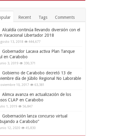
opular
Recent
Tags
Comments
Alcaldía continúa llevando diversión con el
an Vacacional Libertador 2018
gosto 13, 2018
444,677
Gobernador Lacava activa Plan Tanque
ul en Carabobo
unio 3, 2019
330,371
Gobierno de Carabobo decretó 13 de
viembre día de Júbilo Regional No Laborable
oviembre 10, 2017
63,381
Alimca avanza en actualización de los
nsos CLAP en Carabobo
ulio 1, 2019
56,847
Gobernación lanza concurso virtual
ibujando a Carabobo”
unio 12, 2020
45,830