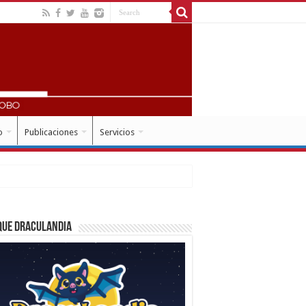
o
Publicaciones
Servicios
que Draculandia