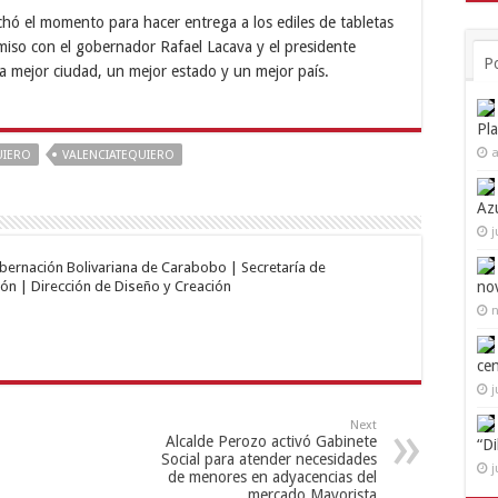
hó el momento para hacer entrega a los ediles de tabletas
miso con el gobernador Rafael Lacava y el presidente
P
a mejor ciudad, un mejor estado y un mejor país.
Pl
a
IERO
VALENCIATEQUIERO
Az
j
obernación Bolivariana de Carabobo | Secretaría de
no
ón | Dirección de Diseño y Creación
n
ce
j
Next
Alcalde Perozo activó Gabinete
“D
Social para atender necesidades
j
de menores en adyacencias del
mercado Mayorista