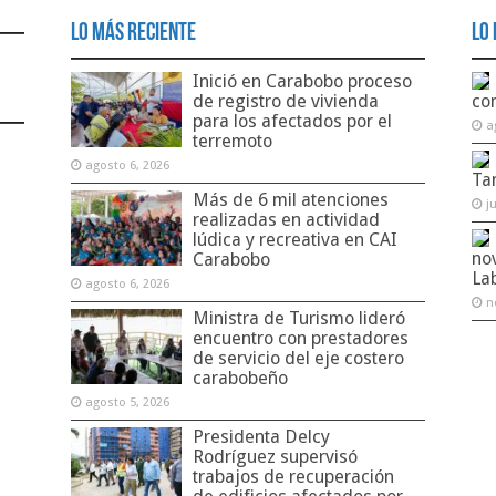
Lo Más Reciente
Lo 
Inició en Carabobo proceso
de registro de vivienda
co
para los afectados por el
a
terremoto
agosto 6, 2026
Ta
Más de 6 mil atenciones
j
realizadas en actividad
lúdica y recreativa en CAI
no
Carabobo
La
agosto 6, 2026
n
Ministra de Turismo lideró
encuentro con prestadores
de servicio del eje costero
carabobeño
agosto 5, 2026
Presidenta Delcy
Rodríguez supervisó
trabajos de recuperación