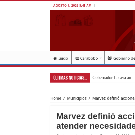
AGOSTO 7, 2026 5:41 AM
Inicio
Carabobo
Gobierno d
Últimas Noticias...
Gobernador Lacava anun
Home
/
Municipios
/
Marvez definió accione
Marvez definió acc
atender necesidade