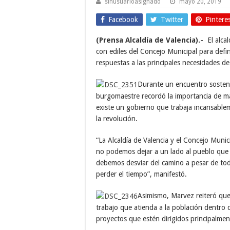
sinusuarioasignado
mayo 20, 2019
Facebook
Twitter
Pintere
(Prensa Alcaldía de Valencia).-
El alcal
con ediles del Concejo Municipal para defini
respuestas a las principales necesidades de
Durante un encuentro sostenid
burgomaestre recordó la importancia de ma
existe un gobierno que trabaja incansable
la revolución.
“La Alcaldía de Valencia y el Concejo Munic
no podemos dejar a un lado al pueblo que 
debemos desviar del camino a pesar de todo
perder el tiempo”, manifestó.
Asimismo, Marvez reiteró qu
trabajo que atienda a la población dentro d
proyectos que estén dirigidos principalmen