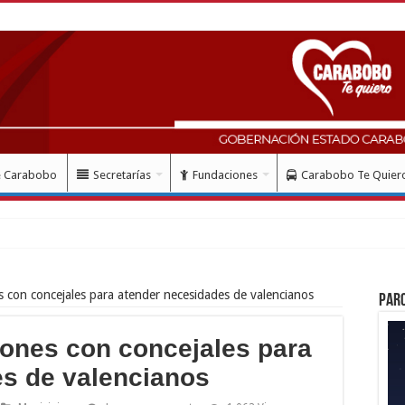
e Carabobo
Secretarías
Fundaciones
Carabobo Te Quier
ció colocación de
s con concejales para atender necesidades de valencianos
Par
iones con concejales para
s de valencianos