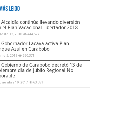
Más Leido
Alcaldía continúa llevando diversión
n el Plan Vacacional Libertador 2018
gosto 13, 2018
444,677
Gobernador Lacava activa Plan
nque Azul en Carabobo
unio 3, 2019
330,371
Gobierno de Carabobo decretó 13 de
viembre día de Júbilo Regional No
borable
oviembre 10, 2017
63,381