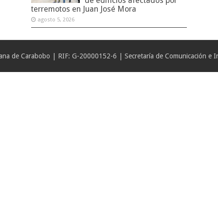
de edificios afectados por
terremotos en Juan José Mora
agosto 5, 2026
iana de Carabobo | RIF: G-20000152-6 | Secretaría de Comunicación e In