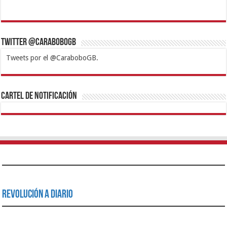
Twitter @CaraboboGB
Tweets por el @CaraboboGB.
1xbet
https://mvbcasino.com/
Betturkey
Betist
Kralbet
Supertotobet
Tipobet
Matadorbet
Mariobet
Cartel de Notificación
Revolución a Diario