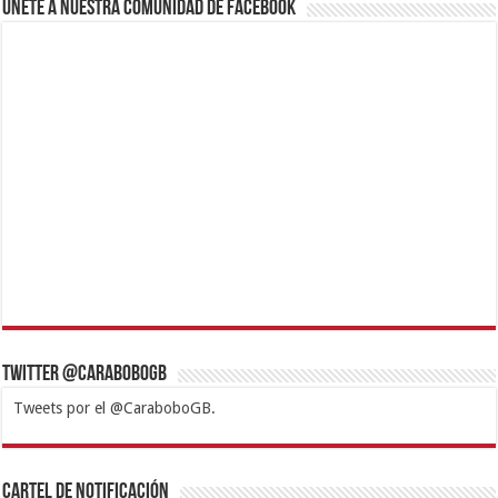
Únete a nuestra comunidad de Facebook
Twitter @CaraboboGB
Tweets por el @CaraboboGB.
1xbet
https://mvbcasino.com/
Betturkey
Betist
Kralbet
Supertotobet
Tipobet
Matadorbet
Mariobet
Cartel de Notificación