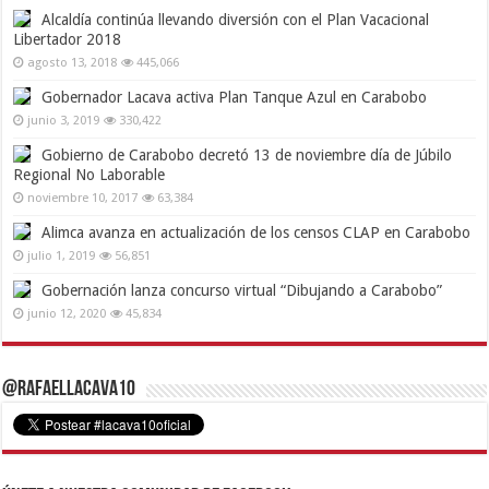
Alcaldía continúa llevando diversión con el Plan Vacacional
Libertador 2018
agosto 13, 2018
445,066
Gobernador Lacava activa Plan Tanque Azul en Carabobo
junio 3, 2019
330,422
Gobierno de Carabobo decretó 13 de noviembre día de Júbilo
Regional No Laborable
noviembre 10, 2017
63,384
Alimca avanza en actualización de los censos CLAP en Carabobo
julio 1, 2019
56,851
Gobernación lanza concurso virtual “Dibujando a Carabobo”
junio 12, 2020
45,834
@RafaelLacava10