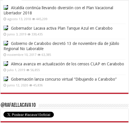
Alcaldía continúa llevando diversión con el Plan Vacacional
Libertador 2018
agosto 13, 2018
445,209
Gobernador Lacava activa Plan Tanque Azul en Carabobo
junio 3, 2019
330,435
Gobierno de Carabobo decretó 13 de noviembre día de Júbilo
Regional No Laborable
noviembre 10, 2017
63,385
Alimca avanza en actualización de los censos CLAP en Carabobo
julio 1, 2019
56,855
Gobernación lanza concurso virtual “Dibujando a Carabobo”
junio 12, 2020
45,836
@RafaelLacava10