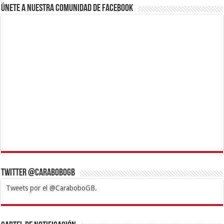
Únete a nuestra comunidad de Facebook
Twitter @CaraboboGB
Tweets por el @CaraboboGB.
1xbet
https://mvbcasino.com/
Betturkey
Betist
Kralbet
Supertotobet
Tipobet
Matadorbet
Mariobet