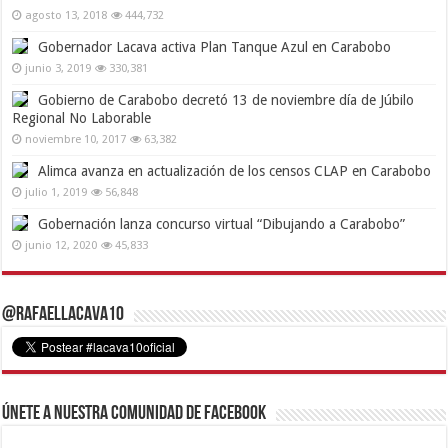
agosto 13, 2018
444,732
Gobernador Lacava activa Plan Tanque Azul en Carabobo
junio 3, 2019
330,381
Gobierno de Carabobo decretó 13 de noviembre día de Júbilo
Regional No Laborable
noviembre 10, 2017
63,382
Alimca avanza en actualización de los censos CLAP en Carabobo
julio 1, 2019
56,848
Gobernación lanza concurso virtual “Dibujando a Carabobo”
junio 12, 2020
45,833
@RafaelLacava10
Únete a nuestra comunidad de Facebook