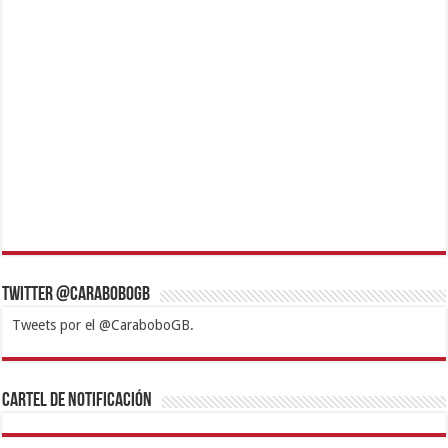
Twitter @CaraboboGB
Tweets por el @CaraboboGB.
1xbet
https://mvbcasino.com/
Betturkey
Betist
Kralbet
Supertotobet
Tipobet
Matadorbet
Mariobet
Cartel de Notificación