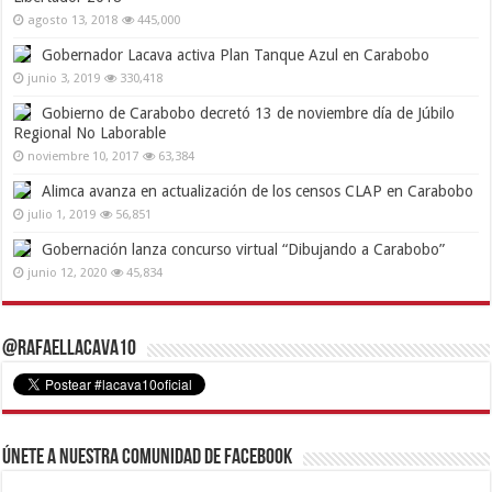
agosto 13, 2018
445,000
Gobernador Lacava activa Plan Tanque Azul en Carabobo
junio 3, 2019
330,418
Gobierno de Carabobo decretó 13 de noviembre día de Júbilo
Regional No Laborable
noviembre 10, 2017
63,384
Alimca avanza en actualización de los censos CLAP en Carabobo
julio 1, 2019
56,851
Gobernación lanza concurso virtual “Dibujando a Carabobo”
junio 12, 2020
45,834
@RafaelLacava10
Únete a nuestra comunidad de Facebook