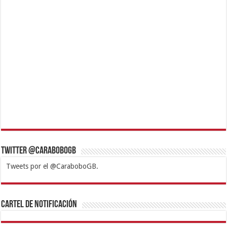
Twitter @CaraboboGB
Tweets por el @CaraboboGB.
1xbet
https://mvbcasino.com/
Betturkey
Betist
Kralbet
Supertotobet
Tipobet
Matadorbet
Mariobet
Cartel de Notificación