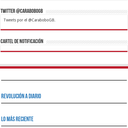
Twitter @CaraboboGB
Tweets por el @CaraboboGB.
1xbet
https://mvbcasino.com/
Betturkey
Betist
Kralbet
Supertotobet
Tipobet
Matadorbet
Mariobet
Cartel de Notificación
Revolución a Diario
Lo Más Reciente