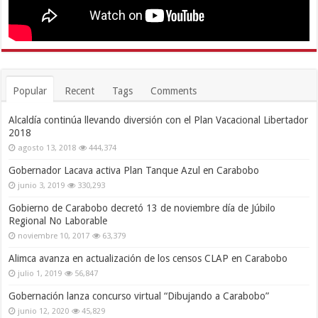
Popular
Recent
Tags
Comments
Alcaldía continúa llevando diversión con el Plan Vacacional Libertador
2018
agosto 13, 2018
444,374
Gobernador Lacava activa Plan Tanque Azul en Carabobo
junio 3, 2019
330,293
Gobierno de Carabobo decretó 13 de noviembre día de Júbilo
Regional No Laborable
noviembre 10, 2017
63,379
Alimca avanza en actualización de los censos CLAP en Carabobo
julio 1, 2019
56,847
Gobernación lanza concurso virtual “Dibujando a Carabobo”
junio 12, 2020
45,829