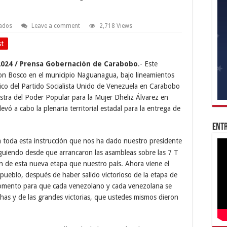
ados
Leave a comment
2,718 Views
st
2024 / Prensa Gobernación de Carabobo
.- Este
on Bosco en el municipio Naguanagua, bajo lineamientos
ítico del Partido Socialista Unido de Venezuela en Carabobo
stra del Poder Popular para la Mujer Dheliz Álvarez en
levó a cabo la plenaria territorial estadal para la entrega de
Entr
a toda esta instrucción que nos ha dado nuestro presidente
uiendo desde que arrancaron las asambleas sobre las 7 T
 de esta nueva etapa que nuestro país. Ahora viene el
eblo, después de haber salido victorioso de la etapa de
 momento para que cada venezolano y cada venezolana se
has y de las grandes victorias, que ustedes mismos dieron