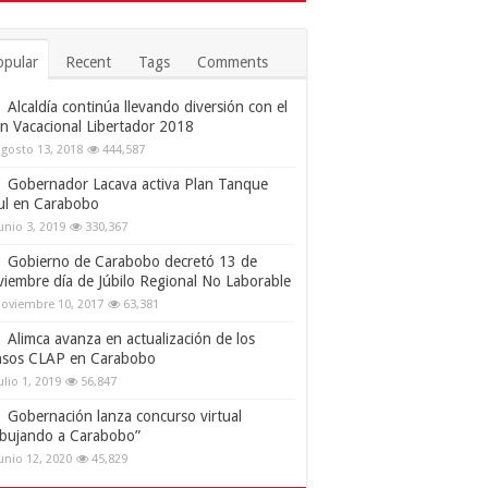
opular
Recent
Tags
Comments
Alcaldía continúa llevando diversión con el
an Vacacional Libertador 2018
gosto 13, 2018
444,587
Gobernador Lacava activa Plan Tanque
ul en Carabobo
unio 3, 2019
330,367
Gobierno de Carabobo decretó 13 de
viembre día de Júbilo Regional No Laborable
oviembre 10, 2017
63,381
Alimca avanza en actualización de los
nsos CLAP en Carabobo
ulio 1, 2019
56,847
Gobernación lanza concurso virtual
ibujando a Carabobo”
unio 12, 2020
45,829