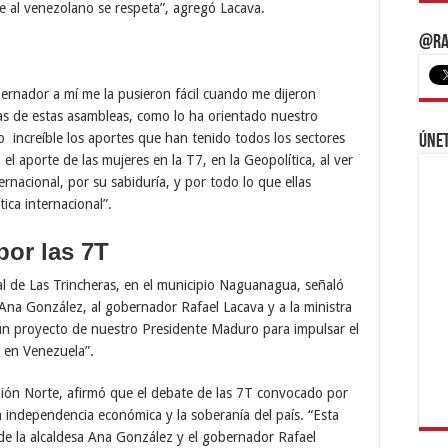
ue al venezolano se respeta”, agregó Lacava.
@Ra
ernador a mí me la pusieron fácil cuando me dijeron
de estas asambleas, como lo ha orientado nuestro
o increíble los aportes que han tenido todos los sectores
Únet
l aporte de las mujeres en la T7, en la Geopolítica, al ver
rnacional, por su sabiduría, y por todo lo que ellas
tica internacional”.
por las 7T
 de Las Trincheras, en el municipio Naguanagua, señaló
na González, al gobernador Rafael Lacava y a la ministra
, un proyecto de nuestro Presidente Maduro para impulsar el
a en Venezuela”.
nión Norte, afirmó que el debate de las 7T convocado por
a independencia económica y la soberanía del país. “Esta
de la alcaldesa Ana González y el gobernador Rafael