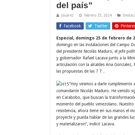
del país”
Jsuarez
febrero 25, 2024
Destac
Facebook
Twitter
Pintere
Especial, domingo 25 de febrero de 
domingo en las instalaciones del Campo D
del presidente Nicolás Maduro, el jefe pol
y gobernador Rafael Lacava junto a la Mini
articulación con la alcaldes Ana Gonzalez, l
las propuestas de las 7 T .
“Hoy vinimos a darle cumplimiento 
comandante Nicolás Maduro. He venido sig
en Carabobo, que buscan la transformación
momento del pueblo venezolano. Nuestro pu
resistencia, ahora tiene en sus manos el
proyecte y pueda hablar de las grandes luc
y materializaron”, indicó Lacava.