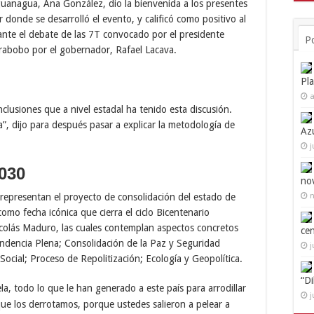
Naguanagua, Ana González, dio la bienvenida a los presentes
donde se desarrolló el evento, y calificó como positivo al
ante el debate de las 7T convocado por el presidente
P
abobo por el gobernador, Rafael Lacava.
Pl
a
clusiones que a nivel estadal ha tenido esta discusión.
, dijo para después pasar a explicar la metodología de
Az
j
2030
no
n
representan el proyecto de consolidación del estado de
omo fecha icónica que cierra el ciclo Bicentenario
Nicolás Maduro, las cuales contemplan aspectos concretos
ce
ndencia Plena; Consolidación de la Paz y Seguridad
j
ocial; Proceso de Repolitización; Ecología y Geopolítica.
“D
a, todo lo que le han generado a este país para arrodillar
j
ue los derrotamos, porque ustedes salieron a pelear a