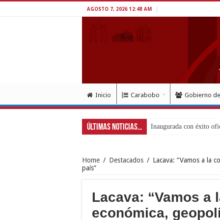
AGOSTO 7, 2026 12:48 AM
Inicio
Carabobo
Gobierno d
Últimas Noticias...
Inaugurada con éxito ofi
Home
/
Destacados
/
Lacava: “Vamos a la co
país”
Lacava: “Vamos a l
económica, geopolít