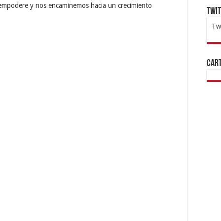
 empodere y nos encaminemos hacia un crecimiento
Twi
Tw
1x
ht
Cart