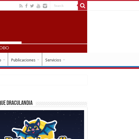
o
Publicaciones
Servicios
que Draculandia