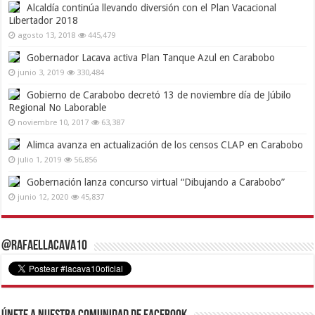
Alcaldía continúa llevando diversión con el Plan Vacacional
Libertador 2018
agosto 13, 2018
445,479
Gobernador Lacava activa Plan Tanque Azul en Carabobo
junio 3, 2019
330,484
Gobierno de Carabobo decretó 13 de noviembre día de Júbilo
Regional No Laborable
noviembre 10, 2017
63,387
Alimca avanza en actualización de los censos CLAP en Carabobo
julio 1, 2019
56,856
Gobernación lanza concurso virtual “Dibujando a Carabobo”
junio 12, 2020
45,837
@RafaelLacava10