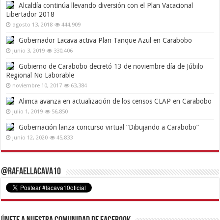
Alcaldía continúa llevando diversión con el Plan Vacacional
Libertador 2018
agosto 13, 2018
444,909
Gobernador Lacava activa Plan Tanque Azul en Carabobo
junio 3, 2019
330,406
Gobierno de Carabobo decretó 13 de noviembre día de Júbilo
Regional No Laborable
noviembre 10, 2017
63,384
Alimca avanza en actualización de los censos CLAP en Carabobo
julio 1, 2019
56,850
Gobernación lanza concurso virtual “Dibujando a Carabobo”
junio 12, 2020
45,833
@RafaelLacava10