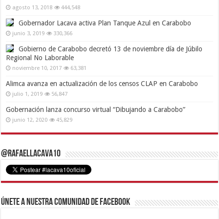
agosto 13, 2018
444,548
Gobernador Lacava activa Plan Tanque Azul en Carabobo
junio 3, 2019
330,366
Gobierno de Carabobo decretó 13 de noviembre día de Júbilo
Regional No Laborable
noviembre 10, 2017
63,381
Alimca avanza en actualización de los censos CLAP en Carabobo
julio 1, 2019
56,847
Gobernación lanza concurso virtual “Dibujando a Carabobo”
junio 12, 2020
45,829
@RafaelLacava10
Únete a nuestra comunidad de Facebook