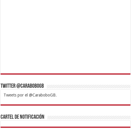
Twitter @CaraboboGB
Tweets por el @CaraboboGB.
1xbet
https://mvbcasino.com/
Betturkey
Betist
Kralbet
Supertotobet
Tipobet
Matadorbet
Mariobet
Cartel de Notificación