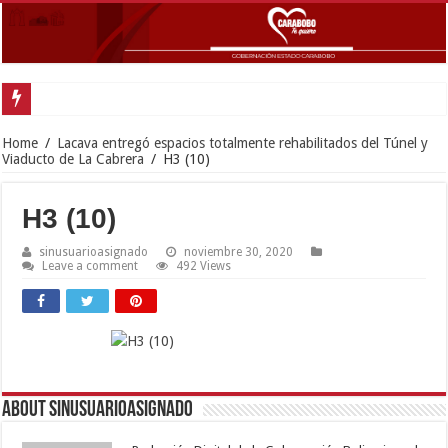
Gobernador Lacava a un mes del doblete sísmico: “Honro al valiente y solida
Home
/
Lacava entregó espacios totalmente rehabilitados del Túnel y
Viaducto de La Cabrera
/
H3 (10)
H3 (10)
sinusuarioasignado
noviembre 30, 2020
Leave a comment
492 Views
About sinusuarioasignado