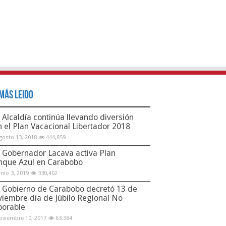
Más Leido
Alcaldía continúa llevando diversión
n el Plan Vacacional Libertador 2018
gosto 13, 2018
444,859
Gobernador Lacava activa Plan
nque Azul en Carabobo
unio 3, 2019
330,402
Gobierno de Carabobo decretó 13 de
viembre día de Júbilo Regional No
borable
oviembre 10, 2017
63,384