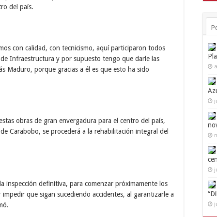
ro del país.
P
os con calidad, con tecnicismo, aquí participaron todos
Pl
a de Infraestructura y por supuesto tengo que darle las
a
lás Maduro, porque gracias a él es que esto ha sido
Az
j
estas obras de gran envergadura para el centro del país,
no
e Carabobo, se procederá a la rehabilitación integral del
n
ce
j
a inspección definitiva, para comenzar próximamente los
“D
r impedir que sigan sucediendo accidentes, al garantizarle a
mó.
j