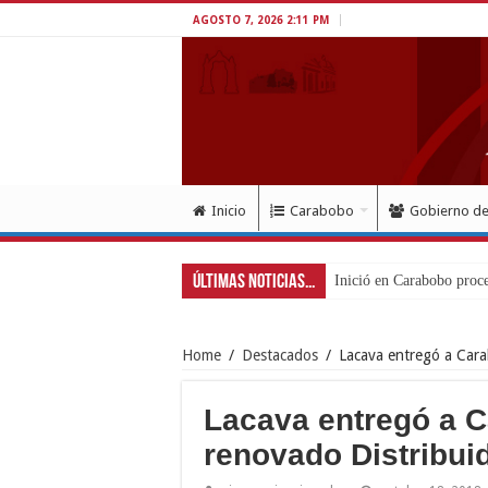
AGOSTO 7, 2026 2:11 PM
Inicio
Carabobo
Gobierno d
Últimas Noticias...
Home
/
Destacados
/
Lacava entregó a Cara
Lacava entregó a C
renovado Distribui