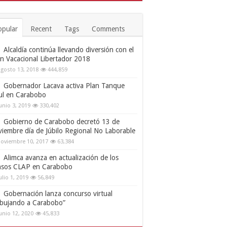
opular
Recent
Tags
Comments
Alcaldía continúa llevando diversión con el
an Vacacional Libertador 2018
gosto 13, 2018
444,859
Gobernador Lacava activa Plan Tanque
ul en Carabobo
unio 3, 2019
330,402
Gobierno de Carabobo decretó 13 de
viembre día de Júbilo Regional No Laborable
oviembre 10, 2017
63,384
Alimca avanza en actualización de los
nsos CLAP en Carabobo
ulio 1, 2019
56,849
Gobernación lanza concurso virtual
ibujando a Carabobo”
unio 12, 2020
45,833