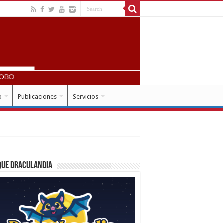
o
Publicaciones
Servicios
que Draculandia