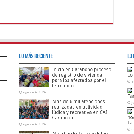
Lo Más Reciente
Lo 
Inició en Carabobo proceso
de registro de vivienda
co
para los afectados por el
a
terremoto
agosto 6, 2026
Ta
Más de 6 mil atenciones
j
realizadas en actividad
lúdica y recreativa en CAI
no
Carabobo
La
agosto 6, 2026
n
Ministra de Turismo lideró