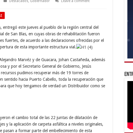
Destacados
,
Gobernador
Leave a comment
st
entregó este jueves al pueblo de la región central del
ial de San Blas, en cuyas obras de rehabilitación fueron
res fuertes, de acuerdo a las declaraciones ofrecidas por el
pertura de esta importante estructura vial.
 Alejandro Marvéz y de Guacara, Johan Castañeda, además
Sosa y por el Secretario General de Gobierno, Jesús
 recursos pudimos recuperar más de 19 torres de
Entr
 en sentido hacia Puerto Cabello, toda la recuperación que
n, para que hoy tengamos de verdad un Distribuidor como se
eron el cambio total de las 22 juntas de dilatación de
s y la aplicación de carpeta asfáltica a niveles originales,
e pasan a formar parte del embellecimiento de esta