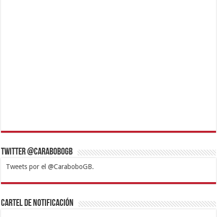
Twitter @CaraboboGB
Tweets por el @CaraboboGB.
1xbet
https://mvbcasino.com/
Betturkey
Betist
Kralbet
Supertotobet
Tipobet
Matadorbet
Mariobet
Cartel de Notificación