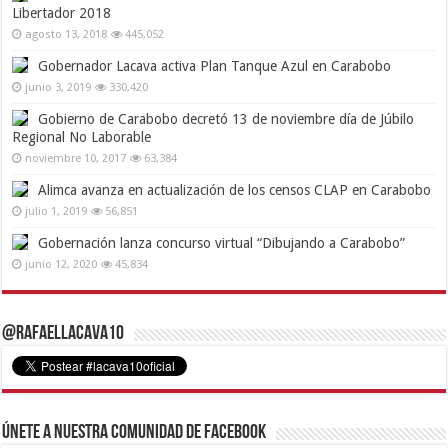
Libertador 2018
agosto 13, 2018
445,052
Gobernador Lacava activa Plan Tanque Azul en Carabobo
junio 3, 2019
330,420
Gobierno de Carabobo decretó 13 de noviembre día de Júbilo
Regional No Laborable
noviembre 10, 2017
63,384
Alimca avanza en actualización de los censos CLAP en Carabobo
julio 1, 2019
56,851
Gobernación lanza concurso virtual “Dibujando a Carabobo”
junio 12, 2020
45,834
@RafaelLacava10
Únete a nuestra comunidad de Facebook