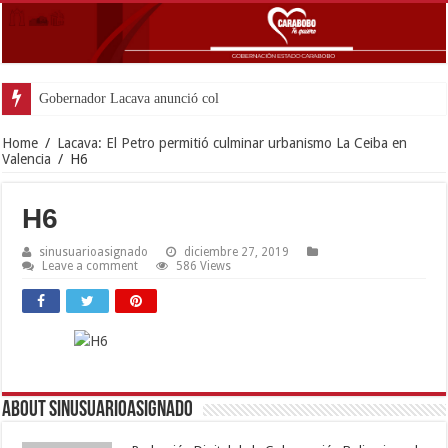
Gobernador Lacava anunció colocación de m
Home
/
Lacava: El Petro permitió culminar urbanismo La Ceiba en
Valencia
/
H6
H6
sinusuarioasignado
diciembre 27, 2019
Leave a comment
586 Views
About sinusuarioasignado