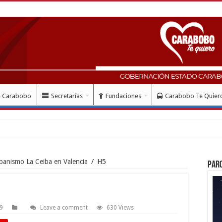
e Carabobo
Secretarías
Fundaciones
Carabobo Te Quier
rbanismo La Ceiba en Valencia
/
H5
Par
19
Leave a comment
630 Views