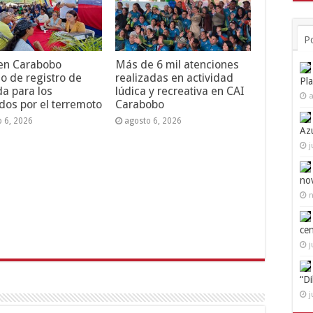
P
 en Carabobo
Más de 6 mil atenciones
o de registro de
realizadas en actividad
Pl
da para los
lúdica y recreativa en CAI
a
dos por el terremoto
Carabobo
o 6, 2026
agosto 6, 2026
Az
j
no
n
ce
j
“D
j