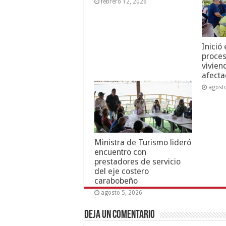
febrero 12, 2026
Inició
proces
vivien
afecta
agost
Ministra de Turismo lideró
encuentro con
prestadores de servicio
del eje costero
carabobeño
agosto 5, 2026
Deja un comentario