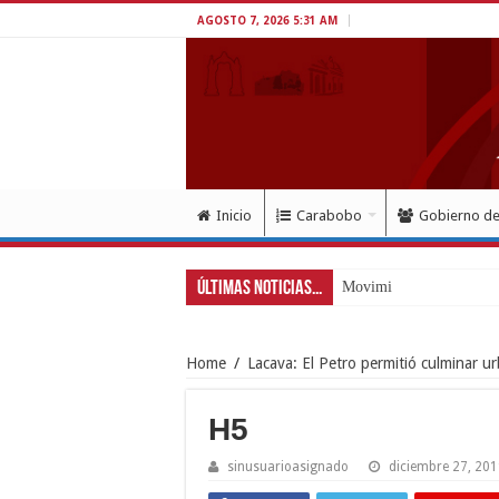
AGOSTO 7, 2026 5:31 AM
Inicio
Carabobo
Gobierno d
Últimas Noticias...
Movimiento Fortín 4F r
Home
/
Lacava: El Petro permitió culminar u
H5
sinusuarioasignado
diciembre 27, 20