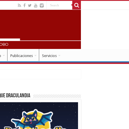
o
Publicaciones
Servicios
que Draculandia