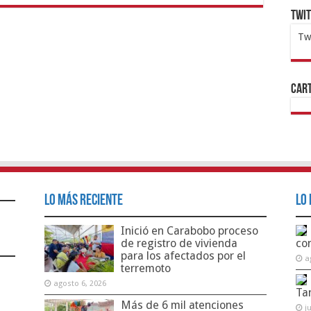
Twi
Tw
1x
ht
Cart
Lo Más Reciente
Lo 
Inició en Carabobo proceso
de registro de vivienda
co
para los afectados por el
a
terremoto
agosto 6, 2026
Ta
Más de 6 mil atenciones
j