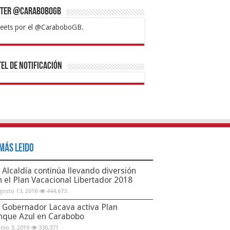
tter @CaraboboGB
eets por el @CaraboboGB.
bet
tps://mvbcasino.com/
Betturkey
Betist
Kralbet
Supertotobet
Tipobet
Matadorbet
Mariobet
Bahis
el de Notificación
Más Leido
Alcaldía continúa llevando diversión
n el Plan Vacacional Libertador 2018
gosto 13, 2018
444,673
Gobernador Lacava activa Plan
nque Azul en Carabobo
unio 3, 2019
330,371