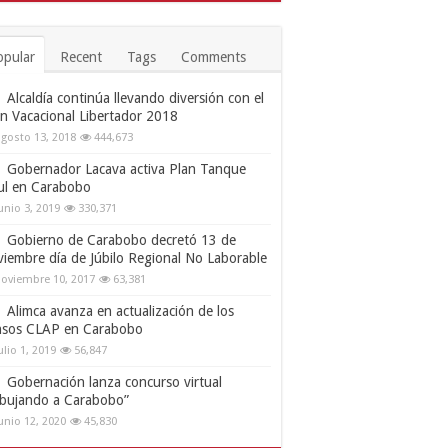
opular
Recent
Tags
Comments
Alcaldía continúa llevando diversión con el
an Vacacional Libertador 2018
gosto 13, 2018
444,673
Gobernador Lacava activa Plan Tanque
ul en Carabobo
unio 3, 2019
330,371
Gobierno de Carabobo decretó 13 de
viembre día de Júbilo Regional No Laborable
oviembre 10, 2017
63,381
Alimca avanza en actualización de los
nsos CLAP en Carabobo
ulio 1, 2019
56,847
Gobernación lanza concurso virtual
ibujando a Carabobo”
unio 12, 2020
45,830