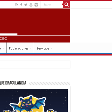
o
Publicaciones
Servicios
que Draculandia