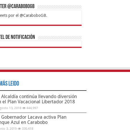
tter @CaraboboGB
eets por el @CaraboboGB.
bet
tps://mvbcasino.com/
Betturkey
Betist
Kralbet
Supertotobet
Tipobet
Matadorbet
Mariobet
Bahis
el de Notificación
Más Leido
Alcaldía continúa llevando diversión
n el Plan Vacacional Libertador 2018
gosto 13, 2018
444,997
Gobernador Lacava activa Plan
nque Azul en Carabobo
unio 3, 2019
330,418