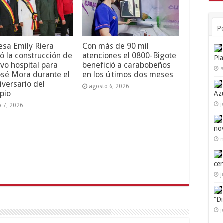
P
esa Emily Riera
Con más de 90 mil
ó la construcción de
atenciones el 0800-Bigote
Pl
vo hospital para
benefició a carabobeños
a
osé Mora durante el
en los últimos dos meses
iversario del
agosto 6, 2026
pio
Az
j
o 7, 2026
no
n
ce
j
“D
j