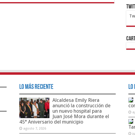
Twi
Tw
1x
ht
Cart
Lo Más Reciente
Lo 
Alcaldesa Emily Riera
anunció la construcción de
co
un nuevo hospital para
a
Juan José Mora durante el
45° Aniversario del municipio
Ta
agosto 7, 2026
j