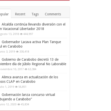
opular
Recent
Tags
Comments
Alcaldía continúa llevando diversión con el
an Vacacional Libertador 2018
gosto 13, 2018
444,997
Gobernador Lacava activa Plan Tanque
ul en Carabobo
unio 3, 2019
330,418
Gobierno de Carabobo decretó 13 de
viembre día de Júbilo Regional No Laborable
oviembre 10, 2017
63,384
Alimca avanza en actualización de los
nsos CLAP en Carabobo
ulio 1, 2019
56,851
Gobernación lanza concurso virtual
ibujando a Carabobo”
unio 12, 2020
45,834