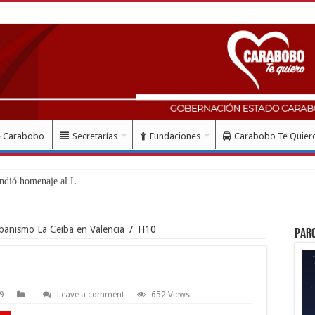
e Carabobo
Secretarías
Fundaciones
Carabobo Te Quier
ndió homenaje al Libertador Simón
rbanismo La Ceiba en Valencia
/
H10
Par
19
Leave a comment
652 Views