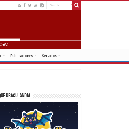
o
Publicaciones
Servicios
que Draculandia