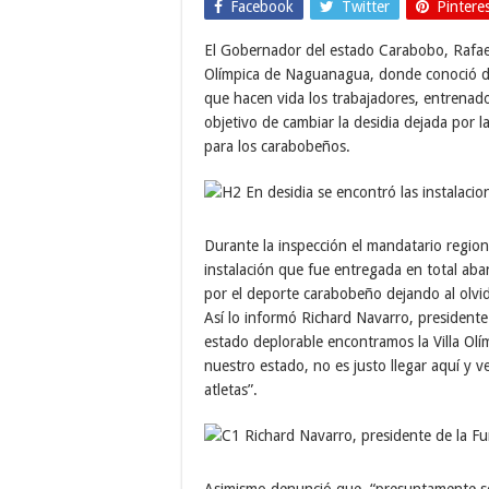
Facebook
Twitter
Pintere
El Gobernador del estado Carabobo, Rafael L
Olímpica de Naguanagua, donde conoció de
que hacen vida los trabajadores, entrenador
objetivo de cambiar la desidia dejada por la
para los carabobeños.
Durante la inspección el mandatario region
instalación que fue entregada en total aba
por el deporte carabobeño dejando al olvid
Así lo informó Richard Navarro, president
estado deplorable encontramos la Villa Ol
nuestro estado, no es justo llegar aquí y v
atletas”.
Asimismo denunció que, “presuntamente se