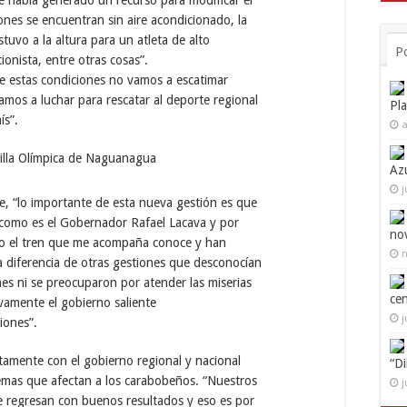
nes se encuentran sin aire acondicionado, la
tuvo a la altura para un atleta de alto
P
ionista, entre otras cosas”.
e estas condiciones no vamos a escatimar
amos a luchar para rescatar al deporte regional
Pl
ís”.
a
Az
j
, “lo importante de esta nueva gestión es que
 como es el Gobernador Rafael Lacava y por
no
o el tren que me acompaña conoce y han
n
a diferencia de otras gestiones que desconocían
nes ni se preocuparon por atender las miserias
ce
ivamente el gobierno saliente
j
iones”.
amente con el gobierno regional y nacional
“D
emas que afectan a los carabobeños. “Nuestros
j
e regresan con buenos resultados y eso es por