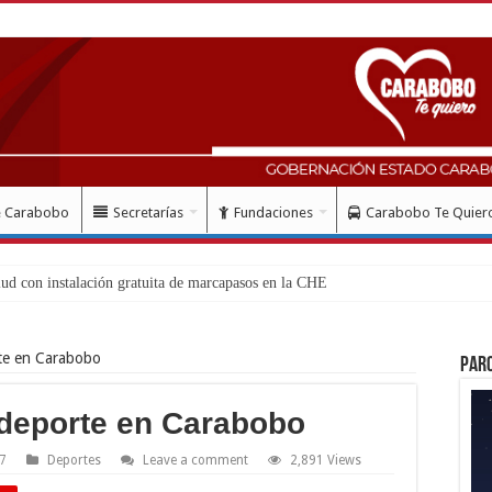
e Carabobo
Secretarías
Fundaciones
Carabobo Te Quier
rte en Carabobo
Par
 deporte en Carabobo
17
Deportes
Leave a comment
2,891 Views