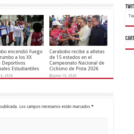
Twi
Tw
1x
ht
Cart
obo encendió Fuego
Carabobo recibe a atletas
 rumbo a los XX
de 15 estados en el
 Deportivos
Campeonato Nacional de
ales Estudiantiles
Ciclismo de Pista 2026
16, 2026
junio 10, 2026
publicada.
Los campos necesarios están marcados
*