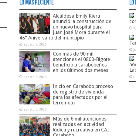
Lo Más Reciente
Lo 
Alcaldesa Emily Riera
anunció la construcción de
co
un nuevo hospital para
a
Juan José Mora durante el
45° Aniversario del municipio
Ta
agosto 7, 2026
j
Con más de 90 mil
atenciones el 0800-Bigote
no
benefició a carabobeños
La
en los últimos dos meses
n
agosto 6, 2026
Inició en Carabobo proceso
de registro de vivienda
para los afectados por el
terremoto
agosto 6, 2026
Más de 6 mil atenciones
realizadas en actividad
lúdica y recreativa en CAI
Carabobo