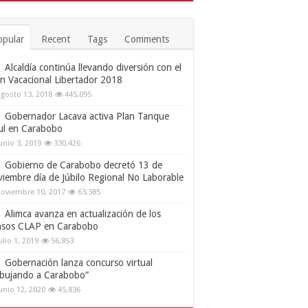
opular
Recent
Tags
Comments
Alcaldía continúa llevando diversión con el
an Vacacional Libertador 2018
gosto 13, 2018
445,095
Gobernador Lacava activa Plan Tanque
ul en Carabobo
unio 3, 2019
330,426
Gobierno de Carabobo decretó 13 de
viembre día de Júbilo Regional No Laborable
oviembre 10, 2017
63,385
Alimca avanza en actualización de los
nsos CLAP en Carabobo
ulio 1, 2019
56,853
Gobernación lanza concurso virtual
ibujando a Carabobo”
unio 12, 2020
45,836