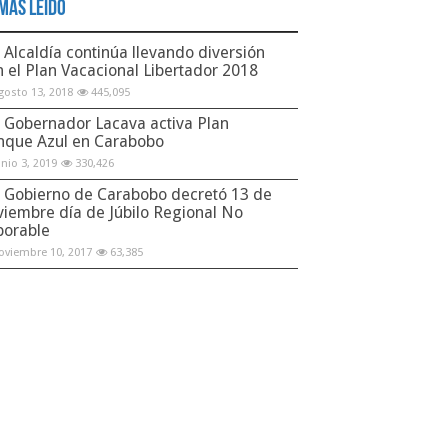
Más Leido
Alcaldía continúa llevando diversión
n el Plan Vacacional Libertador 2018
gosto 13, 2018
445,095
Gobernador Lacava activa Plan
nque Azul en Carabobo
unio 3, 2019
330,426
Gobierno de Carabobo decretó 13 de
viembre día de Júbilo Regional No
borable
oviembre 10, 2017
63,385