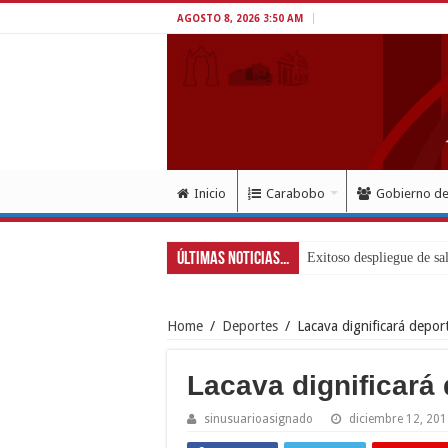
AGOSTO 8, 2026 3:50 AM
Inicio
Carabobo
Gobierno d
Últimas Noticias...
Home
/
Deportes
/
Lacava dignificará depo
Lacava dignificará
sinusuarioasignado
diciembre 12, 20